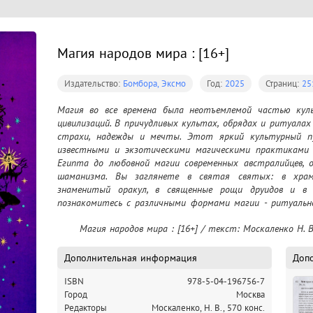
Магия народов мира : [16+]
Издательство:
Бомбора, Эксмо
Год:
2025
Страниц:
251
Магия во все времена была неотъемлемой частью кул
цивилизаций. В причудливых культах, обрядах и ритуалах
страхи, надежды и мечты. Этот яркий культурный пу
известными и экзотическими магическими практиками с
Египта до любовной магии современных австралийцев, о
шаманизма. Вы заглянете в святая святых: в храм 
знаменитый оракул, в священные рощи друидов и в л
познакомитесь с различными формами магии - ритуально
самых живучих предрассудков о масонстве и вуду. 
	Магия народов мира : [16+] / текст: Москаленко Н. В
полинезийцы предсказывают судьбу новой лодки? Поч
мистическая история, связанная с вавилонскими рит
Александра Македонского? Об этом и многом другом ра
Дополнительная информация
Доп
приблизит к ответу на извечный вопрос, почему нам все
ISBN
978-5-04-196756-7
Город
Москва
Редакторы
Москаленко, Н. В., 570 конс.