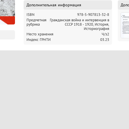
войны и иностранной интервенции в России
Дополнительная информация
Доп
ISBN
978-5-907813-32-8
Предметная
Гражданская война и интервенция в
рубрика
СССР 1918 - 1920, История,
Историография
Место хранения
Ч/з2
Индекс ГРНТИ
03.23