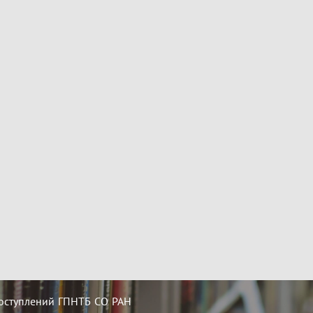
оступлений ГПНТБ СО РАН