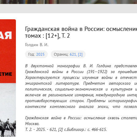
Гражданская война в России: осмысление 
томах : [12+], Т. 2
Голдин В. И.
Год:
2025
Страниц:
621, [2]
В двухтомной монографии В. И. Голдина представлен
Гражданской войны в России (191--1922) за прошедше
Характеризуются процессы изучения войны в отечеств
эмигрантской литературе. Предметом авторского ис
политическая, социально-экономическая и культурная и
включая ее региональное измерение, международную инте
противоборствующих сторон. Проблемы историографич
контексте комплексного анализа эпохи, что позвол
процессов, происходивших в стране в целом, в ее 
Гражданская война в России: осмысление сквозь столетие
международном пространстве. В конце второго тома
Москва.

структурированная по трем основным разделам: энци
Т. 2. - 2025. - 621, [2] с.Библиогр.: с. 466-615.
историографические издания; документальные издания; 
широкого круга читателей, интересующихся проблемами