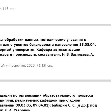
, 143 стр.
ы обработки данных: методические указания к
 для студентов бакалавриата направления 15.03.04:
горный университет, Кафедра автоматизации
сов и производств: составители: Н. В. Васильева, А.
й университет, 2020, 73, [3] стр.
дации по организации образовательного процесса
сциплин, реализуемых кафедрой прикладной
влений 09.03.03, 09.04.01): Бабарин С. С. [и др.]: под
к, Л. А. Уваровой.