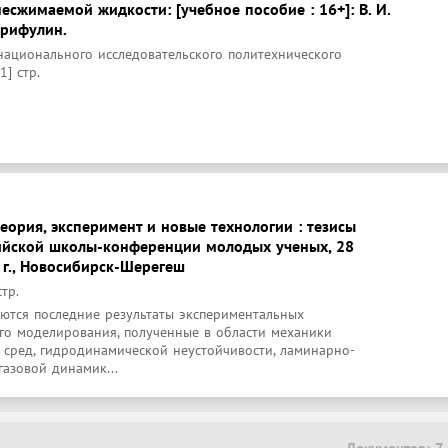
есжимаемой жидкости: [учебное пособие : 16+]: В. И.
арифулин.
национального исследовательского политехнического
1] стр.
еория, эксперимент и новые технологии : тезисы
ийской школы-конференции молодых ученых, 28
 г., Новосибирск-Шерегеш
стр.
тся последние результаты экспериментальных 
го моделирования, полученные в области механики 
 сред, гидродинамической неустойчивости, ламинарно-
газовой динамик...