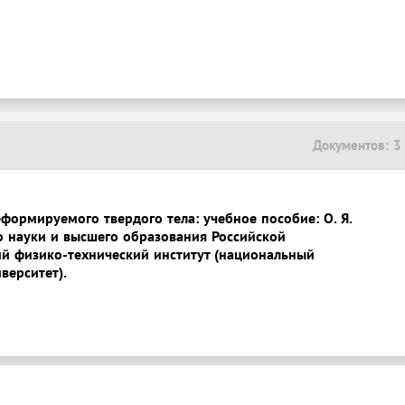
Документов: 3
формируемого твердого тела: учебное пособие: О. Я.
о науки и высшего образования Российской
й физико-технический институт (национальный
верситет).