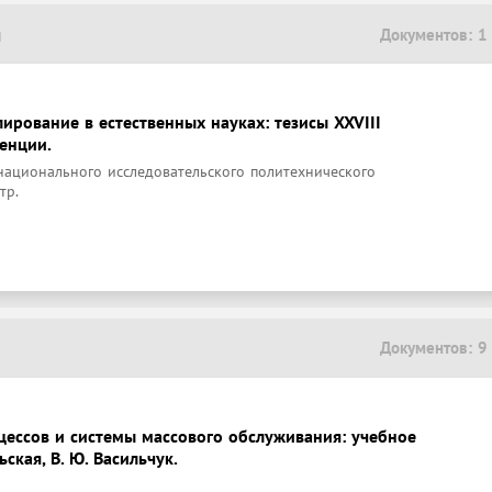
я
Документов: 1
рование в естественных науках: тезисы XXVIII
енции.
национального исследовательского политехнического
тр.
Документов: 9
цессов и системы массового обслуживания: учебное
ьская, В. Ю. Васильчук.