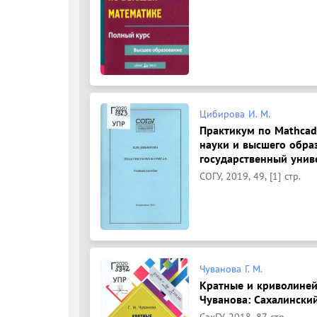
Цибирова И. М.
Практикум по Mathcad
науки и высшего обра
государственный униве
СОГУ, 2019, 49, [1] стр.
Чуванова Г. М.
Кратные и криволинейн
Чуванова: Сахалинский
СахГУ, 2018, 87 стр.