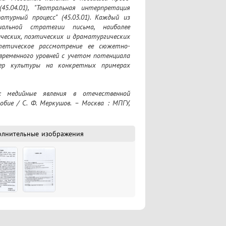
45.04.01), "Театральная интерпретация 
атурный процесс" (45.03.01). Каждый из 
альной стратегии письма, наиболее 
ческих, поэтических и драматургических 
тетическое рассмотрение ее сюжетно-
временного уровней с учетом потенциала 
ер культуры на конкретных примерах 
мантические художественные доминанты 
рольными вопросами и темами докладов, 
ивного материала. Издание адресовано 
бие / С. Ф. Меркушов. – Москва : МПГУ, 
ших учебных заведений
олнительные изображения