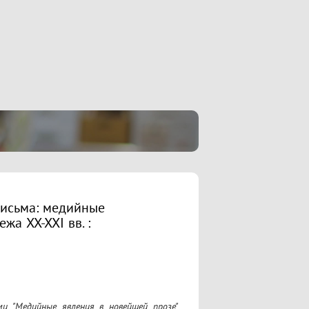
письма: медийные
жа XX-XXI вв. :
и "Медийные явления в новейшей прозе" 