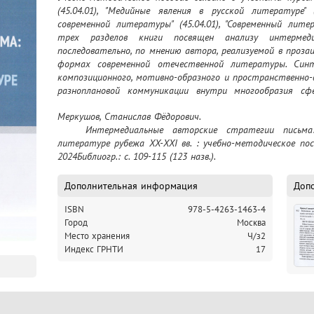
(45.04.01), "Медийные явления в русской литературе" (
современной литературы" (45.04.01), "Современный литер
трех разделов книги посвящен анализу интермеди
последовательно, по мнению автора, реализуемой в прозаи
формах современной отечественной литературы. Син
композиционного, мотивно-образного и пространственно-
разноплановой коммуникации внутри многообразия сф
позволяет обозначить и системно охарактеризовать се
Меркушов, Станислав Фёдорович.

актуальной словесности в целом. Пособие снабжено конт
	Интермедиальные авторские стратегии письма: медийные явления в отечественной 
QR-кодами для удобства поиска необходимого иллюстрат
литературе рубежа XX-XXI вв. : учебно-методическое посо
студентам и аспирантам гуманитарных факультетов выс
2024Библиогр.: с. 109-115 (123 назв.).
Дополнительная информация
Доп
ISBN
978-5-4263-1463-4
Город
Москва
Место хранения
Ч/з2
Индекс ГРНТИ
17