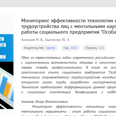
Мониторинг эффективности технологии
трудоустройства лиц с ментальными нар
работы социального предприятия "Особа
Ананьев И. В., Быстрова Ю. А.
Издательство:
Эдитус
Год:
2025
Страниц:
121
Одна из первостепенных задач современного российского
с ограниченными возможностями здоровья и самостоят
первую очередь, профессионального. В книге на осн
практического опыта социального предприятия "Особ
технологии сопровождаемого трудоустройства молодых
открытом рынке труда, разработан инструментар
Технология предполагает дифференциацию уровней сформ
и социальных компетенций бенефициаров и подбо
профессионального маршрута с составлением индиви
Ананьев, Игорь Валентинович.

трудовых маршрутных карт на каждого соискателя. Д
	Мониторинг эффективности технологии сопровождаемого трудоустройства лиц с 
ментальными нарушениями профессиональных и соци
ментальными нарушениями : опыт работы социального 
трудоустройству определены пять компонентов: когнит