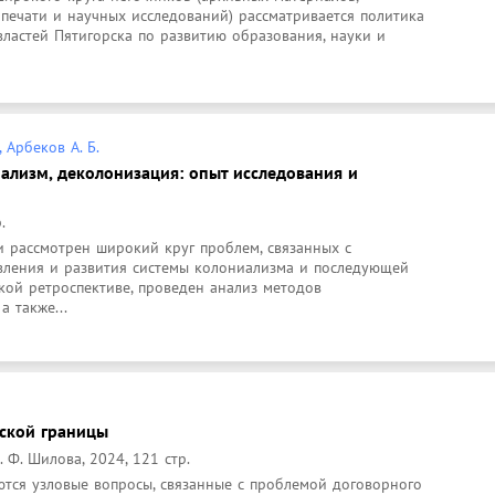
печати и научных исследований) рассматривается политика 
ластей Пятигорска по развитию образования, науки и 
, Арбеков А. Б.
ализм, деколонизация: опыт исследования и
.
 рассмотрен широкий круг проблем, связанных с 
вления и развития системы колониализма и последующей 
ой ретроспективе, проведен анализ методов 
а также...
ской границы
Ф. Шилова, 2024, 121 стр.
тся узловые вопросы, связанные с проблемой договорного 