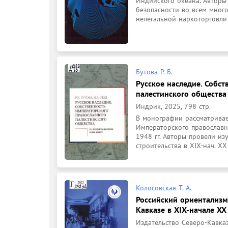
Индийского океана. Авторы
безопасности во всем много
нелегальной наркоторговли 
Бутова Р. Б.
Русское наследие. Собс
палестинского общества 
Индрик, 2025, 798 стр.
В монографии рассматривае
Императорского православн
1948 гг. Авторы провели из
строительства в XIX-нач. XX 
Колосовская Т. А.
Российский ориентализм
Кавказе в XIX-начале XX 
Издательство Северо-Кавказ