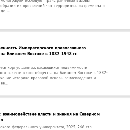
 монографии исследуют трансграничные вызовы 
образии их проявлений - от терроризма, экстремизма и 
до ...
твенность Императорского православного
на Ближнем Востоке в 1882-1948 гг.
тся корпус данных, касающихся недвижимости 
ого палестинского общества на Ближнем Востоке в 1882-
учение историко-правовой основы землевладения и 
вв...
: взаимодействие власти и знания на Северном
в.
ского федерального университета, 2025, 266 стр.