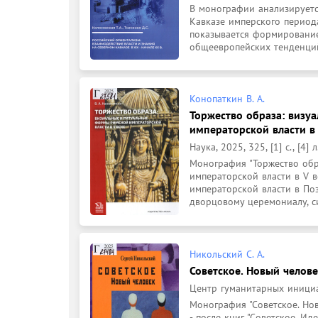
В монографии анализируетс
Кавказе имперского периода
показывается формирование
общеевропейских тенденций
Конопаткин В. А.
Торжество образа: визу
императорской власти в
Наука, 2025, 325, [1] с., [4] л.
Монография "Торжество обр
императорской власти в V в
императорской власти в По
дворцовому церемониалу, си
Никольский С. А.
Советское. Новый челов
Центр гуманитарных инициати
Монография "Советское. Нов
- после книг "Советское. Ид