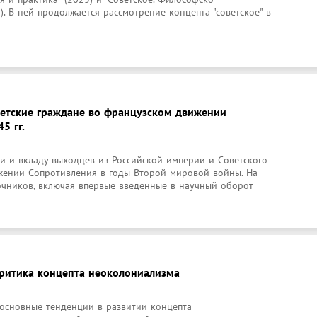
). В ней продолжается рассмотрение концепта "советское" в 
ветские граждане во французском движении
5 гг.
 и вкладу выходцев из Российской империи и Советского 
ении Сопротивления в годы Второй мировой войны. На 
очников, включая впервые введенные в научный оборот 
критика концепта неоколониализма
основные тенденции в развитии концепта 