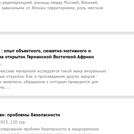
 редемаркацией границы между Россией, Японией, 
 зависимыми от Японии территориями; роль местной 
 : опыт объектного, сюжетно-мотивного и
за открыток Германской Восточной Африки
.
ассиве материала исследуется такой жанр визуальных 
ые открытки. Как и произведения других жанров - 
 живописи, обращение к которым приводится для 
, ...
ан: проблемы безопасности
025, 220 стр.
сследование проблем безопасности в макрорегионе 