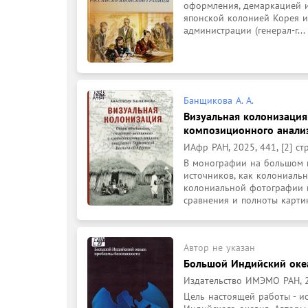
оформления, демаркацией и
японской колонией Корея и
администрации (генерал-г...
Банщикова А. А.
Визуальная колонизация
композиционного анали
ИАфр РАН, 2025, 441, [2] стр
В монографии на большом м
источников, как колониальн
колониальной фотографии и
сравнения и полноты картины
Автор не указан
Большой Индийский оке
Издательство ИМЭМО РАН, 2
Цель настоящей работы - и