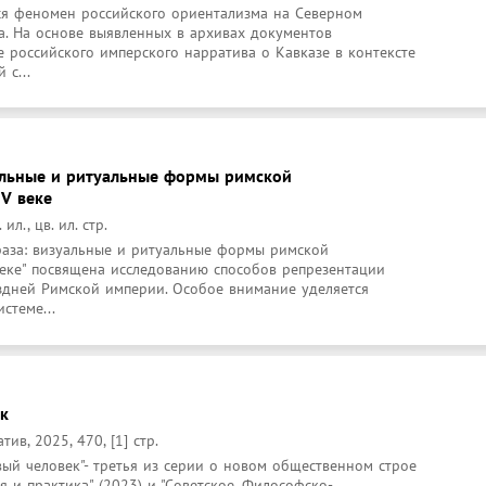
я феномен российского ориентализма на Северном 
. На основе выявленных в архивах документов 
 российского имперского нарратива о Кавказе в контексте 
 с...
альные и ритуальные формы римской
 V веке
 ил., цв. ил. стр.
аза: визуальные и ритуальные формы римской 
еке" посвящена исследованию способов репрезентации 
здней Римской империи. Особое внимание уделяется 
стеме...
ек
в, 2025, 470, [1] стр.
ый человек"- третья из серии о новом общественном строе 
ея и практика" (2023) и "Советское. Философско-