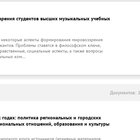
рения студентов высших музыкальных учебных
 некоторые аспекты формирования мировоззрения 
антов. Проблемы ставятся в философском ключе, 
равственные, социальные аспекты, а также вопросы 
льных ком...
Документов: 
х годах: политика региональных и городских
сиональных отношений, образования и культуры
ирокого круга источников (архивных материалов, 