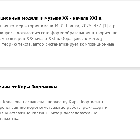
ционные модели в музыке XX - начала XXI в.
ая консерватория имени М. И. Глинки, 2025, 477, [1] стр.
опросы доклассического формообразования в творчестве 
омпозиторов XX-начала XXI в. Обращаясь к методу 
 теорию текста, автор систематизирует композиционные 
онии от Киры Георгиевны
 Ковалова посвящена творчеству Киры Георгиевны 
трены ранние короткометражные работы режиссера и 
олнометражные картины. Автор последовательно 
апах тв...