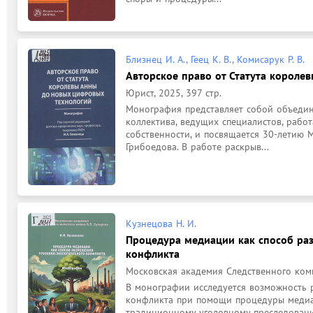
Близнец И. А., Геец К. В., Комисарук Р. В.
Авторское право от Статута короле
Юрист, 2025, 397 стр.
Монография представляет собой объедине
коллектива, ведущих специалистов, рабо
собственности, и посвящается 30-летию М
Грибоедова. В работе раскрыв...
Кузнецова Н. И.
Процедура медиации как способ ра
конфликта
Московская академия Следственного комит
В монографии исследуется возможность р
конфликта при помощи процедуры медиац
традиционному уголовному преследованию