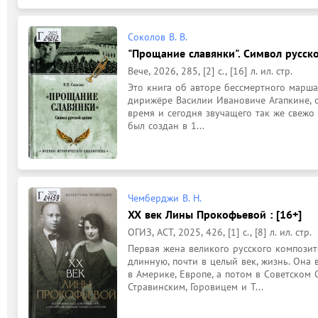
Соколов В. В.
"Прощание славянки". Символ русской
Вече, 2026, 285, [2] с., [16] л. ил. стр.
Это книга об авторе бессмертного марша
дирижёре Василии Ивановиче Агапкине, о
время и сегодня звучащего так же свежо и
был создан в 1...
Чемберджи В. Н.
XX век Лины Прокофьевой : [16+]
ОГИЗ, АСТ, 2025, 426, [1] с., [8] л. ил. стр.
Первая жена великого русского компози
длинную, почти в целый век, жизнь. Она
в Америке, Европе, а потом в Советском 
Стравинским, Горовицем и Т...