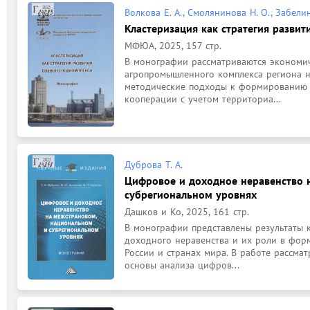
Волкова Е. А., Смолянинова Н. О., Забелин 
Кластеризация как стратегия развит
МФЮА, 2025, 157 стр.
В монографии рассматриваются экономиче
агропромышленного комплекса региона н
методические подходы к формированию с
кооперации с учетом территориа...
Дуброва Т. А.
Цифровое и доходное неравенство 
субрегиональном уровнях
Дашков и Ко, 2025, 161 стр.
В монографии представлены результаты 
доходного неравенства и их роли в форм
России и странах мира. В работе рассмат
основы анализа цифров...