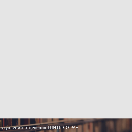
оступлений отделения ГПНТБ СО РАН