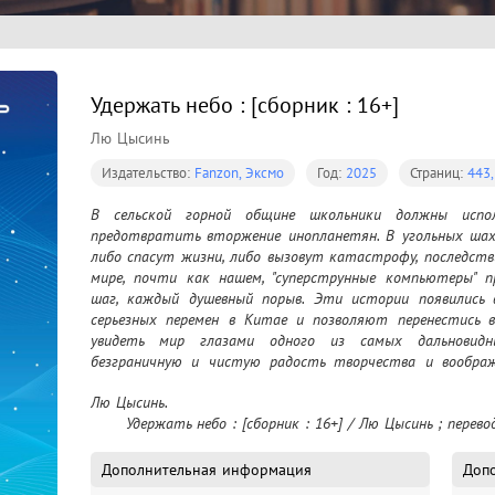
Удержать небо : [сборник : 16+]
Лю Цысинь
Издательство:
Fanzon, Эксмо
Год:
2025
Страниц:
443,
В сельской горной общине школьники должны испол
предотвратить вторжение инопланетян. В угольных шах
либо спасут жизни, либо вызовут катастрофу, последств
мире, почти как нашем, "суперструнные компьютеры" п
шаг, каждый душевный порыв. Эти истории появились в
серьезных перемен в Китае и позволяют перенестись в
увидеть мир глазами одного из самых дальновидн
безграничную и чистую радость творчества и вообра
коллекции рассказов
Лю Цысинь.

	Удержать небо : [сборник : 16+] / Лю Цысинь ; перево
Дополнительная информация
Доп