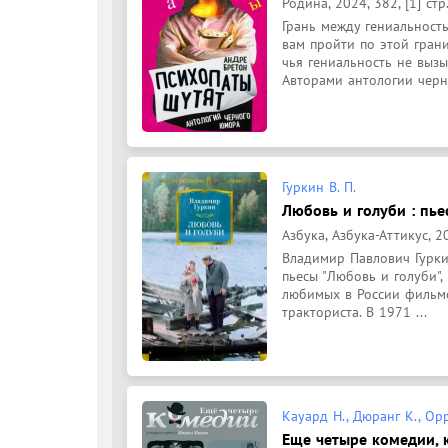
Родина, 2024, 382, [1] стр
Грань между гениальность
вам пройти по этой гран
чья гениальность не вызыв
Авторами антологии черно
Гуркин В. П.
Любовь и голуби : пьес
Азбука, Азбука-Аттикус, 20
Владимир Павлович Гуркин
пьесы "Любовь и голуби",
любимых в России фильмо
тракториста. В 1971 ...
Кауард Н., Дюранг К., Орр
Еще четыре комедии, 