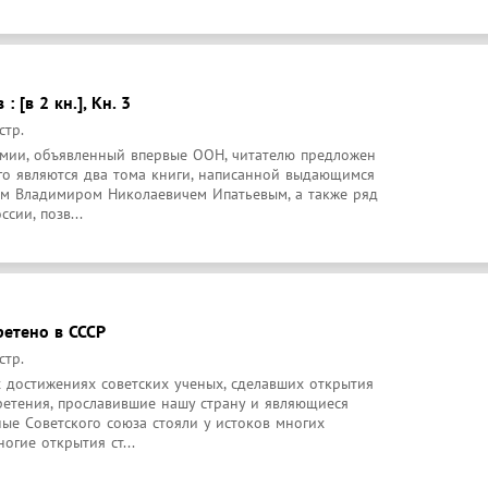
: [в 2 кн.], Кн. 3
стр.
ии, объявленный впервые ООН, читателю предложен 
го являются два тома книги, написанной выдающимся 
м Владимиром Николаевичем Ипатьевым, а также ряд 
сии, позв...
ретено в СССР
стр.
 достижениях советских ученых, сделавших открытия 
етения, прославившие нашу страну и являющиеся 
ые Советского союза стояли у истоков многих 
гие открытия ст...