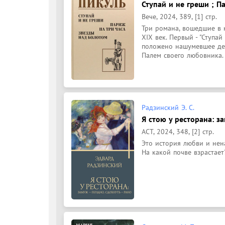
Ступай и не греши ; П
Вече, 2024, 389, [1] стр.
Три романа, вошедшие в к
XIX век. Первый - "Ступай
положено нашумевшее де
Палем своего любовника. В
Радзинский Э. С.
Я стою у ресторана: за
АСТ, 2024, 348, [2] стр.
Это история любви и нена
На какой почве взрастае