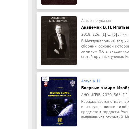
Автор не указан
Академик В. Н. Ипатьев 
2018, 226, [1] с., [6] л. ил. 
В Международный год хим
сборник, основой которо
химиком ХХ в. академико
статей крупных ученых Рос
Асаул А. Н.
Впервые в мире. Изоб
АНО ИПЭВ, 2020, 366, [1] 
Рассказывается о научных
или осуществившие изобр
предметом гордости. Учен
выдающихся открытий. Мно