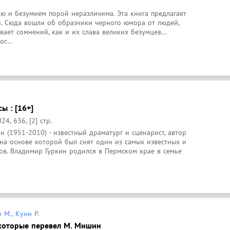
.
ю и безумием порой неразличима. Эта книга предлагает 
и. Сюда вошли об образчики черного юмора от людей, 
ает сомнений, как и их слава великих безумцев... 
г...
ы : [16+]
24, 636, [2] стр.
 (1951-2010) - известный драматург и сценарист, автор 
 на основе которой был снят один из самых известных и 
в. Владимир Гуркин родился в Пермском крае в семье 
 М., Куни Р.
которые перевел М. Мишин