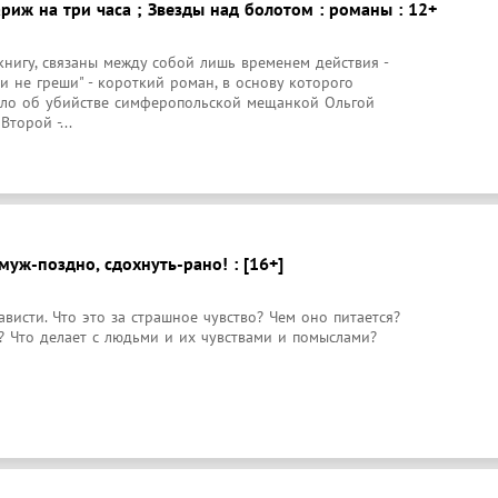
ариж на три часа ; Звезды над болотом : романы : 12+
нигу, связаны между собой лишь временем действия - 
 и не греши" - короткий роман, в основу которого 
ло об убийстве симферопольской мещанкой Ольгой 
торой -...
муж-поздно, сдохнуть-рано! : [16+]
висти. Что это за страшное чувство? Чем оно питается? 
т? Что делает с людьми и их чувствами и помыслами?