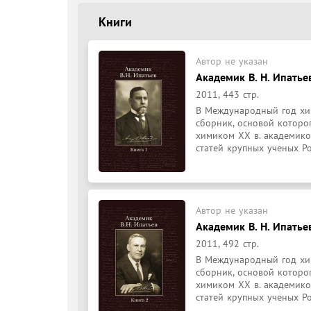
Книги
Автор не указан
Академик В. Н. Ипатьев 
2011, 443 стр.
В Международный год хим
сборник, основой которо
химиком ХХ в. академико
статей крупных ученых Рос
Автор не указан
Академик В. Н. Ипатьев 
2011, 492 стр.
В Международный год хим
сборник, основой которо
химиком ХХ в. академико
статей крупных ученых Рос