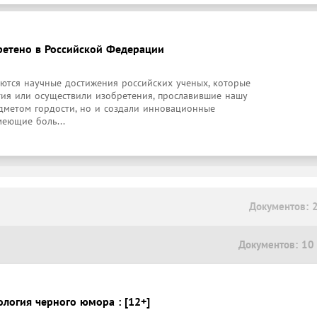
ретено в Российской Федерации
аются научные достижения российских ученых, которые 
тия или осуществили изобретения, прославившие нашу 
дметом гордости, но и создали инновационные 
меющие боль...
Документов: 
Документов: 10
ология черного юмора : [12+]