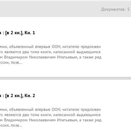
Документов: 5
: [в 2 кн.], Кн. 1
ии, объявленный впервые ООН, читателю предложен 
го являются два тома книги, написанной выдающимся 
м Владимиром Николаевичем Ипатьевым, а также ряд 
сии, позв...
: [в 2 кн.], Кн. 2
ии, объявленный впервые ООН, читателю предложен 
го являются два тома книги, написанной выдающимся 
м Владимиром Николаевичем Ипатьевым, а также ряд 
сии, позв...