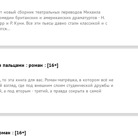
ет новый сборник театральных переводов Михаила 
омедии британских и американских драматургов - Н. 
рр и Р. Куни. Все эти пьесы давно стали классикой и с 
тся...
пальцами : роман : [16+]
 то эта книга для вас. Роман-матрёшка, в котором всё не 
ый взгляд, где под внешним слоем студенческой дружбы и 
, а под вторым - третий, а правда сокрыта в самой 
оман : [16+]