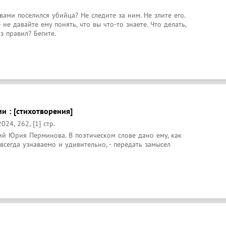
вами поселился убийца? Не следите за ним. Не злите его. 
 не давайте ему понять, что вы что-то знаете. Что делать, 
з правил? Бегите.
ми : [стихотворения]
24, 262, [1] стр.
ий Юрия Перминова. В поэтическом слове дано ему, как 
всегда узнаваемо и удивительно, - передать замысел 