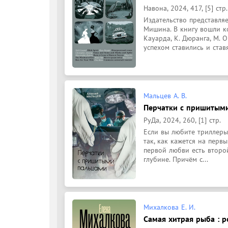
Навона, 2024, 417, [5] стр.
Издательство представля
Мишина. В книгу вошли к
Кауарда, К. Дюранга, М. О
успехом ставились и ставя
Мальцев А. В.
Перчатки с пришитыми 
РуДа, 2024, 260, [1] стр.
Если вы любите триллеры,
так, как кажется на перв
первой любви есть второй
глубине. Причём с...
Михалкова Е. И.
Самая хитрая рыба : р