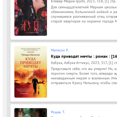
Клевер-Медиа-Групп, 2023, 318, [1] стр.
Для семнадцатилетней Мариам школьны
обвинениями, больничной койкой и раз
случившееся разгневанный отец отправ
старой квартирке на окраине города М
Матесон Р.
Куда приводят мечты : роман : [16
Азбука, Азбука-Аттикус, 2023, 317, [1] ст
Представьте себе, что вы умерли! Но, к
порогом смерти. Более того, впереди ж
неизведанным мирам и вселенным. Име
отправиться Крису Нильсену, чтобы спас
Рошак Т.