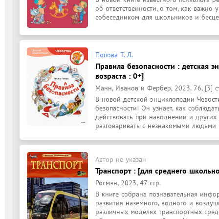
об ответственности, о том, как важно 
собеседником для школьников и бесц
Попова Т. Л.
Правила безопасности : детская э
возраста : 0+]
Манн, Иванов и Фербер, 2023, 76, [3] с
В новой детской энциклопедии Чевости
безопасности! Он узнает, как соблюдать
действовать при наводнении и других 
разговаривать с незнакомыми людьми
Автор не указан
Транспорт : [для среднего школьно
Росмэн, 2023, 47 стр.
В книге собрана познавательная инфо
развития наземного, водного и воздушн
различных моделях транспортных средс