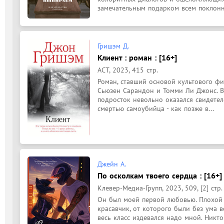
замечательным подарком всем поклонни
Гришэм Д.
Клиент : роман : [16+]
АСТ, 2023, 415 стр.
Роман, ставший основой культового фи
Сьюзен Сарандон и Томми Ли Джонс. В
подросток невольно оказался свидетел
смертью самоубийца - как позже в...
Джейн А.
По осколкам твоего сердца : [16+]
Клевер-Медиа-Групп, 2023, 509, [2] стр.
Он был моей первой любовью. Плохой п
красавчик, от которого были без ума вс
весь класс издевался надо мной. Никто