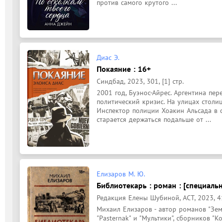
против самого крутого ...
Диас Э.
Покаяние : 16+
Синдбад, 2023, 301, [1] стр.
2001 год, Буэнос-Айрес. Аргентина пе
политический кризис. На улицах столи
Инспектор полиции Хоакин Альсада в 
старается держаться подальше от ...
Елизаров М. Ю.
Библиотекарь : роман : [специаль
Редакция Елены Шубиной, АСТ, 2023, 412
Михаил Елизаров - автор романов "Земл
"Pasternak" и "Мультики", сборников "К