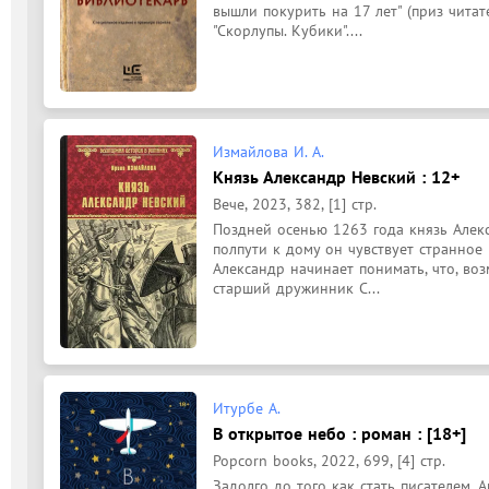
вышли покурить на 17 лет" (приз читат
"Скорлупы. Кубики"....
Измайлова И. А.
Князь Александр Невский : 12+
Вече, 2023, 382, [1] стр.
Поздней осенью 1263 года князь Алекс
полпути к дому он чувствует странное 
Александр начинает понимать, что, воз
старший дружинник С...
Итурбе А.
В открытое небо : роман : [18+]
Popcorn books, 2022, 699, [4] стр.
Задолго до того как стать писателем, 