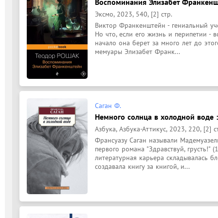
Воспоминания Элизабет Франкеншт
Эксмо, 2023, 540, [2] стр.
Виктор Франкенштейн - гениальный уче
Но что, если его жизнь и перипетии - в
начало она берет за много лет до это
мемуары Элизабет Франк...
Саган Ф.
Немного солнца в холодной воде :
Азбука, Азбука-Аттикус, 2023, 220, [2] с
Франсуазу Саган называли Мадемуазель
первого романа "Здравствуй, грусть!" (
литературная карьера складывалась бле
создавала книгу за книгой, и...