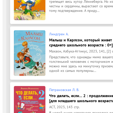
трепещет весь хутор Лённеберга. Но из
честны и сердечны, вырастают со врем
тому подтверждение. А приду...
Линдгрен А.
Малыш и Карлсон, который живет н
среднего школьного возраста : 0+]
Махаон, Азбука-Аттикус, 2023, 141, [2] 
Представьте, что однажды мимо вашег
толстенький человечек с моторчиком и 
можно мне здесь на минуточку приземл
одной из самых популярны...
Петрановская Л. В.
Что делать, если... 2 : продолжен
[для младшего школьного возраста
АСТ, 2023, 143 стр.
В новой книге известного психолога ре