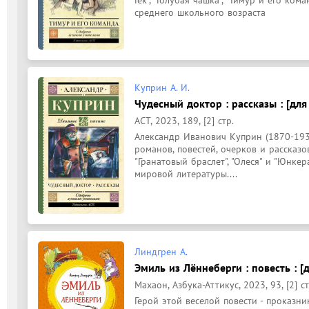
среднего школьного возраста
Куприн А. И.
Чудесный доктор : рассказы : [для
АСТ, 2023, 189, [2] стр.
Александр Иванович Куприн (1870-1938
романов, повестей, очерков и рассказо
"Гранатовый браслет", "Олеся" и "Юнкер
мировой литературы....
Линдгрен А.
Эмиль из Лённеберги : повесть : [
Махаон, Азбука-Аттикус, 2023, 93, [2] ст
Герой этой веселой повести - проказни