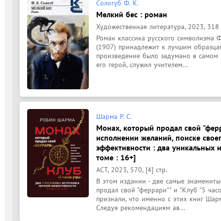
Сологуб Ф. К.
Мелкий бес : роман
Художественная литература, 2023, 318 с.,
Роман классика русского символизма Ф
(1907) принадлежит к лучшим образцам
произведение было задумано в самом на
его герой, служил учителем...
Шарма Р. С.
Монах, который продал свой "ферра
исполнении желаний, поиске свое
эффективности : два уникальных 
томе : 16+]
АСТ, 2023, 570, [4] стр.
В этом издании - две самые знамениты
продал свой "феррари"" и "Клуб "5 час
признали, что именно с этих книг Шарм
Следуя рекомендациям ав...