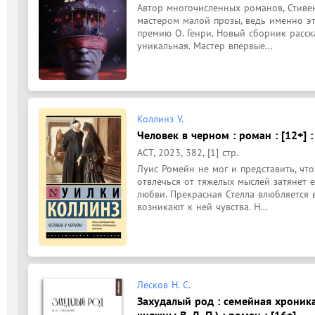
Автор многочисленных романов, Стивен
мастером малой прозы, ведь именно э
премию О. Генри. Новый сборник расска
уникальная. Мастер впервые...
Коллинз У.
Человек в черном : роман : [12+] 
АСТ, 2023, 382, [1] стр.
Луис Ромейн не мог и представить, что
отвлечься от тяжелых мыслей затянет его
любви. Прекрасная Стелла влюбляется в 
возникают к ней чувства. Н...
Лесков Н. С.
Захудалый род : семейная хроника
княжны В. Д. П.) : роман : [16+]