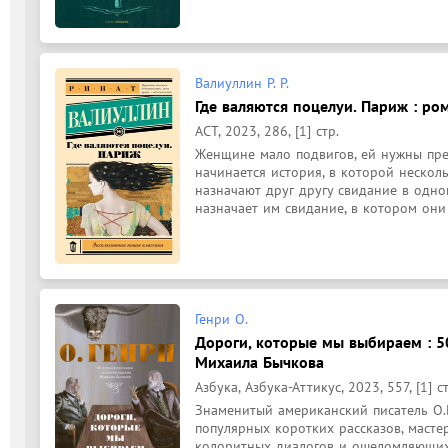
Валиуллин Р. Р.
Где валяются поцелуи. Париж : ром
АСТ, 2023, 286, [1] стр.
Женщине мало подвигов, ей нужны прес
начинается история, в которой нескольк
назначают друг другу свидание в одном
назначает им свидание, в котором они 
Генри О.
Дороги, которые мы выбираем : 5
Михаила Бычкова
Азбука, Азбука-Аттикус, 2023, 557, [1] ст
Знаменитый американский писатель О.Г
популярных коротких рассказов, масте
колоритных диалогов и ошеломляющих 