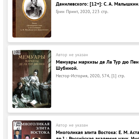
Данилевского: [12+]: С. А. Малышкин
Грин Принт, 2020, 223 стр.
Автор не указан
Мемуары маркизы де Ла Тур дю Пен: 
Шубиной.
Нестор-История, 2020, 574, [1] стр.
Автор не указан
Многоликая элита Востока: Е. М. Аста
др.] ; Российская академия наук, Ин