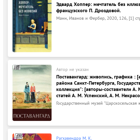
Эдвард Хоппер: мечтатель без иллюз
французского П. Дроздовой.
Манн, Иванов и Фербер, 2020, 126, [1] ст
Автор не указан
Поставангард: живопись, графика : 
района Санкт-Петербурга, Государс
коллекция": [авторы-составители А. М
статей А. М. Успенский, А. М. Некрасо
Государственный музей "Царскосельская кол
Рагхавендра М. К.