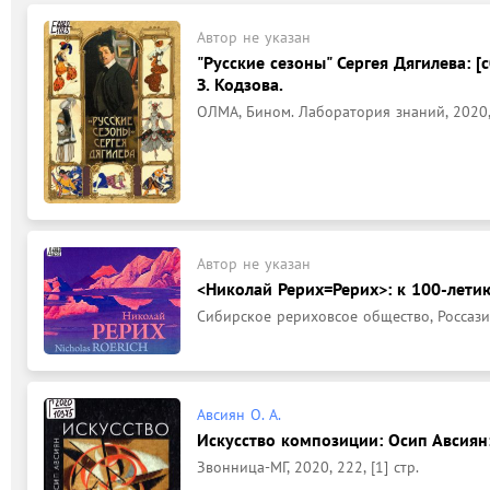
Автор не указан
"Русские сезоны" Сергея Дягилева: [с
З. Кодзова.
ОЛМА, Бином. Лаборатория знаний, 2020, 2
Автор не указан
<Николай Рерих=Рерих>: к 100-летию
Сибирское рериховсое общество, Россазия
Авсиян О. А.
Искусство композиции: Осип Авсиян: 
Звонница-МГ, 2020, 222, [1] стр.