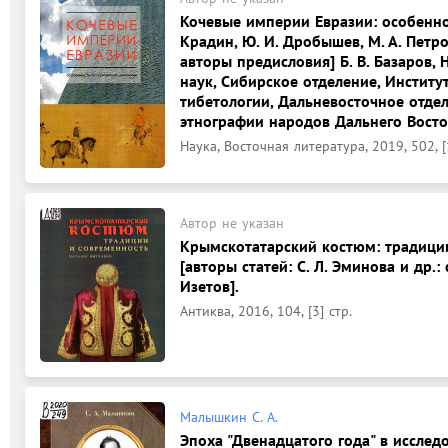
Кочевые империи Евразии: особеннос
Крадин, Ю. И. Дробышев, М. А. Петро
авторы предисловия] Б. В. Базаров, 
наук, Сибирское отделение, Институ
тибетологии, Дальневосточное отдел
этнографии народов Дальнего Восто
Наука, Восточная литература, 2019, 502, [1
Автор не указан
Крымскотатарский костюм: традиции
[авторы статей: С. Л. Эминова и др.: 
Изетов].
Антиква, 2016, 104, [3] стр.
Малышкин С. А.
Эпоха "Двенадцатого года" в исслед