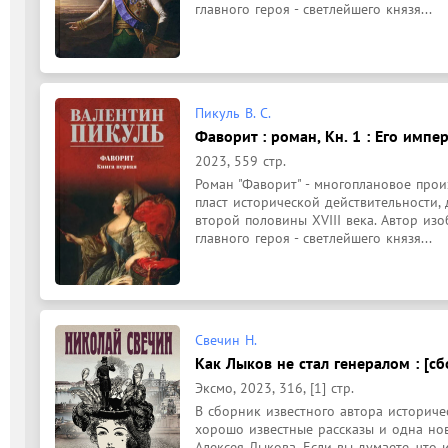
главного героя - светлейшего князя...
Пикуль В. С.
Фаворит : роман, Кн. 1 : Его импе
2023, 559 стр.
Роман "Фаворит" - многоплановое прои
пласт исторической действительности,
второй половины XVIII века. Автор изо
главного героя - светлейшего князя...
Свечин Н.
Как Лыков не стал генералом : [сб
Эксмо, 2023, 316, [1] стр.
В сборник известного автора историче
хорошо известные рассказы и одна нова
Алексея Лыкова. Если вы думаете, что и