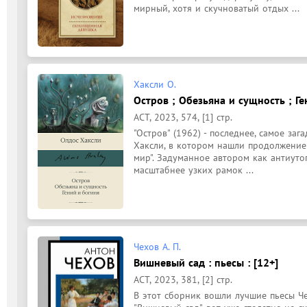
мирный, хотя и скучноватый отдых ...
Хаксли О.
Остров ; Обезьяна и сущность ; Ге
АСТ, 2023, 574, [1] стр.
"Остров" (1962) - последнее, самое за
Хаксли, в котором нашли продолжение
мир". Задуманное автором как антиутоп
масштабнее узких рамок ...
Чехов А. П.
Вишневый сад : пьесы : [12+]
АСТ, 2023, 381, [2] стр.
В этот сборник вошли лучшие пьесы Чехов