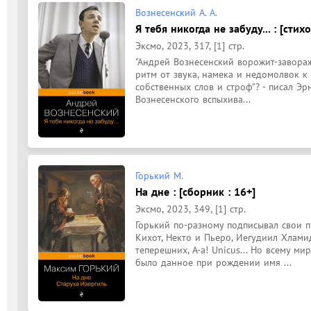
Вознесенский А. А.
Я тебя никогда не забуду... : [стих
Эксмо, 2023, 317, [1] стр.
"Андрей Вознесенский ворожит-заворажи
ритм от звука, намека и недомолвок к
собственных слов и строф"? - писал Эр
Вознесенского вспыхива...
Горький М.
На дне : [сборник : 16+]
Эксмо, 2023, 349, [1] стр.
Горький по-разному подписывал свои 
Кихот, Некто и Пьеро, Иегудиил Хлами
теперешних, А-а! Unicus... Но всему ми
было данное при рождении имя ...