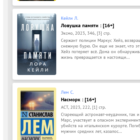
Кейли Л.
Ловушка памяти : [16+]
Эксмо, 2023, 346, [3] стр.
Сержант полиции Маркус Хейз, возвращ
снежную бурю. Он еще не знает, что э
Хейз потеряет всё. Дома он обнаружива
жизнь превращается в настоящи...
Лем С.
Насморк : [16+]
АСТ, 2023, 222, [1] стр.
Стареющий астронавт-неудачник, так и
Марс, участвует в опасном эксперимент
убийств на итальянском курорте. Поги
мужчин средних лет, казалос...