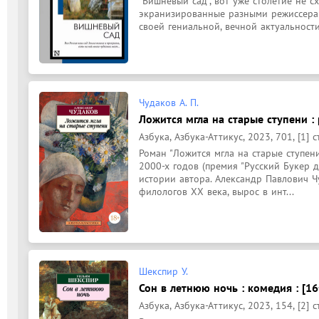
"Вишневый сад", вот уже столетие не с
экранизированные разными режиссерам
своей гениальной, вечной актуальност
Чудаков А. П.
Ложится мгла на старые ступени : 
Азбука, Азбука-Аттикус, 2023, 701, [1] с
Роман "Ложится мгла на старые ступен
2000-х годов (премия "Русский Букер д
истории автора. Александр Павлович Ч
филологов XX века, вырос в инт...
Шекспир У.
Сон в летнюю ночь : комедия : [16
Азбука, Азбука-Аттикус, 2023, 154, [2] с