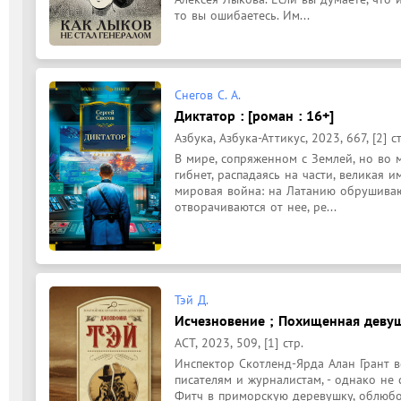
то вы ошибаетесь. Им...
Снегов С. А.
Диктатор : [роман : 16+]
Азбука, Азбука-Аттикус, 2023, 667, [2] ст
В мире, сопряженном с Землей, но во 
гибнет, распадаясь на части, великая 
мировая война: на Латанию обрушиваю
отворачиваются от нее, ре...
Тэй Д.
Исчезновение ; Похищенная девушк
АСТ, 2023, 509, [1] стр.
Инспектор Скотленд-Ярда Алан Грант в
писателям и журналистам, - однако не
Фитч в приморскую деревушку, облюбо