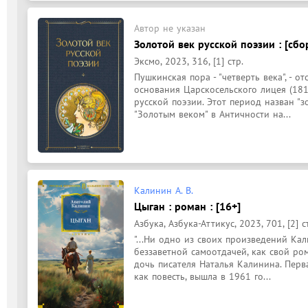
Автор не указан
Золотой век русской поэзии : [сбо
Эксмо, 2023, 316, [1] стр.
Пушкинская пора - "четверть века", - 
основания Царскосельского лицея (1811 
русской поэзии. Этот период назван "з
"Золотым веком" в Античности на...
Калинин А. В.
Цыган : роман : [16+]
Азбука, Азбука-Аттикус, 2023, 701, [2] с
"...Ни одно из своих произведений Кал
беззаветной самоотдачей, как свой ром
дочь писателя Наталья Калинина. Перв
как повесть, вышла в 1961 го...