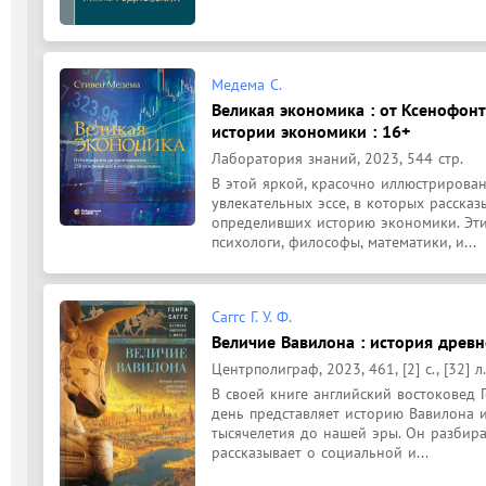
Медема С.
Великая экономика : от Ксенофонт
истории экономики : 16+
Лаборатория знаний, 2023, 544 стр.
В этой яркой, красочно иллюстрирован
увлекательных эссе, в которых рассказы
определивших историю экономики. Этим
психологи, философы, математики, и...
Саггс Г. У. Ф.
Величие Вавилона : история древ
Центрполиграф, 2023, 461, [2] с., [32] л.
В своей книге английский востоковед 
день представляет историю Вавилона и 
тысячелетия до нашей эры. Он разбира
рассказывает о социальной и...