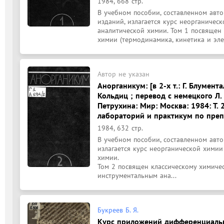
1984, 668 стр.
В учебном пособии, составленном авто
изданий, излагается курс неорганичес
аналитической химии. Том 1 посвящен 
химии (термодинамика, кинетика и элек
Автор не указан
Анорганикум: [в 2-х т.: Г. Блумента
Кольдиц ; перевод с немецкого Л. 
Петрухина: Мир: Москва: 1984: Т.
лабораторий и практикум по пре
1984, 632 стр.
В учебном пособии, составленном авто
излагается курс неорганической химии
химии.

Том 2 посвящен классическому химичес
инструментальным ана...
Букреев Б. Я.
Курс приложений дифференциальн