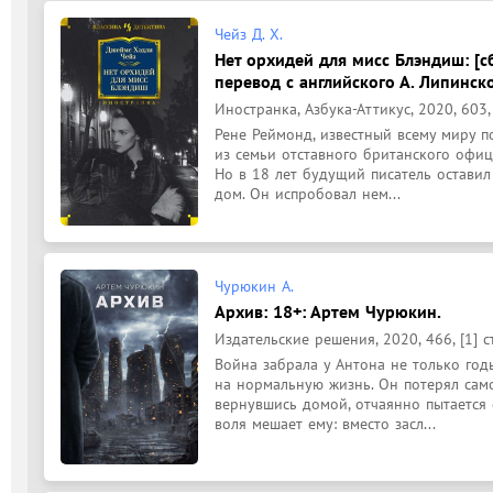
Чейз Д. Х.
Нет орхидей для мисс Блэндиш: [с
перевод с английского А. Липинск
Иностранка, Азбука-Аттикус, 2020, 603, 
Рене Реймонд, известный всему миру п
из семьи отставного британского офице
Но в 18 лет будущий писатель оставил
дом. Он испробовал нем...
Чурюкин А.
Архив: 18+: Артем Чурюкин.
Издательские решения, 2020, 466, [1] с
Война забрала у Антона не только год
на нормальную жизнь. Он потерял самог
вернувшись домой, отчаянно пытается 
воля мешает ему: вместо засл...