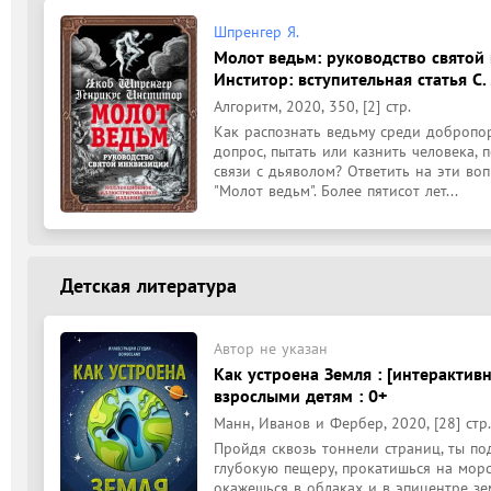
Шпренгер Я.
Молот ведьм: руководство святой
Инститор: вступительная статья С.
Алгоритм, 2020, 350, [2] стр.
Как распознать ведьму среди добропо
допрос, пытать или казнить человека, 
связи с дьяволом? Ответить на эти воп
"Молот ведьм". Более пятисот лет...
Детская литература
Автор не указан
Как устроена Земля : [интерактивн
взрослыми детям : 0+
Манн, Иванов и Фербер, 2020, [28] стр.
Пройдя сквозь тоннели страниц, ты по
глубокую пещеру, прокатишься на морс
окажешься в облаках и в эпицентре зе