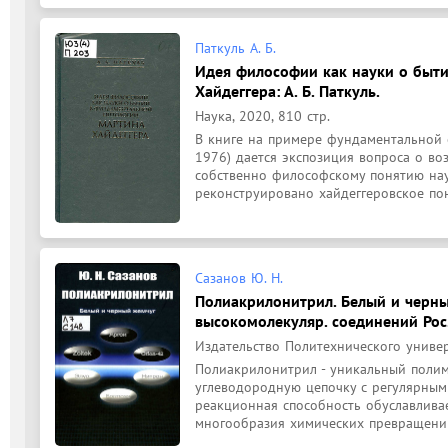
Паткуль А. Б.
Идея философии как науки о быт
Хайдеггера: А. Б. Паткуль.
Наука, 2020, 810 стр.
В книге на примере фундаментальной 
1976) дается экспозиция вопроса о во
собственно философскому понятию науч
реконструировано хайдеггеровское пон
Сазанов Ю. Н.
Полиакрилонитрил. Белый и черный
высокомолекуляр. соединений Рос.
Издательство Политехнического универс
Полиакрилонитрил - уникальный полим
углеводородную цепочку с регулярным
реакционная способность обуславливае
многообразия химических превращений