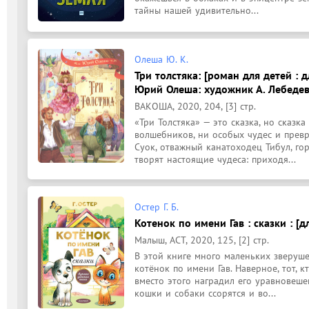
тайны нашей удивительно...
Олеша Ю. К.
Три толстяка: [роман для детей : 
Юрий Олеша: художник А. Лебедев
ВАКОША, 2020, 204, [3] стр.
«Три Толстяка» — это сказка, но сказка
волшебников, ни особых чудес и превр
Суок, отважный канатоходец Тибул, го
творят настоящие чудеса: приходя...
Остер Г. Б.
Котенок по имени Гав : сказки : [д
Малыш, АСТ, 2020, 125, [2] стр.
В этой книге много маленьких зверуше
котёнок по имени Гав. Наверное, тот, кт
вместо этого наградил его уравновеше
кошки и собаки ссорятся и во...