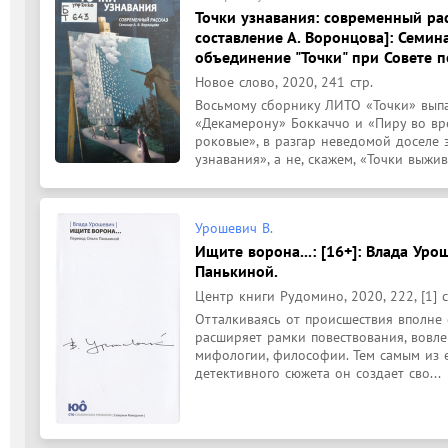
Точки узнавания: современный расс
составление А. Воронцова]: Семин
объединение "Точки" при Совете п
Новое слово, 2020, 241 стр.
Восьмому сборнику ЛИТО «Точки» выпал
«Декамерону» Боккаччо и «Пиру во вр
роковые», в разгар неведомой доселе 
узнавания», а не, скажем, «Точки выжива
Урошевич В.
Ищите ворона...: [16+]: Влада Уро
Панькиной.
Центр книги Рудомино, 2020, 222, [1] с
Отталкиваясь от происшествия вполне 
расширяет рамки повествования, вовлек
мифологии, философии. Тем самым из е
детективного сюжета он создает сво...