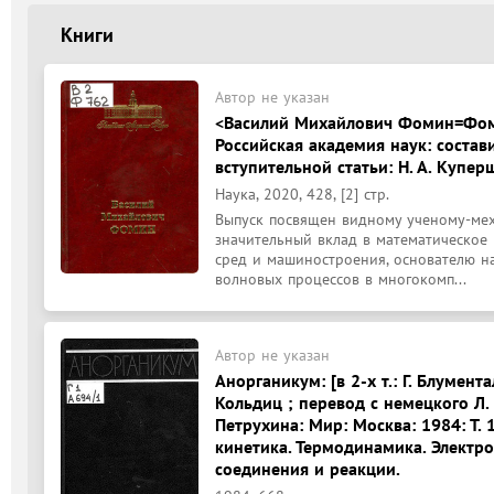
Книги
Автор не указан
<Василий Михайлович Фомин=Фоми
Российская академия наук: состави
вступительной статьи: Н. А. Куперш
Наука, 2020, 428, [2] стр.
Выпуск посвящен видному ученому-меха
значительный вклад в математическое 
сред и машиностроения, основателю 
волновых процессов в многокомп...
Автор не указан
Анорганикум: [в 2-х т.: Г. Блумента
Кольдиц ; перевод с немецкого Л. 
Петрухина: Мир: Москва: 1984: Т.
кинетика. Термодинамика. Электр
соединения и реакции.