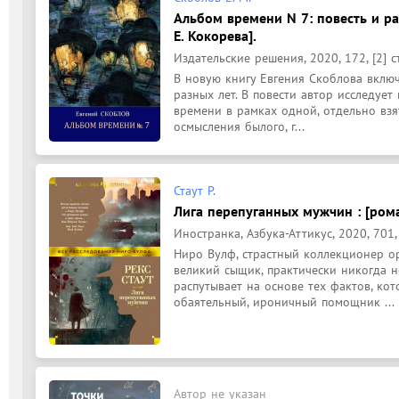
Альбом времени N 7: повесть и ра
Е. Кокорева].
Издательские решения, 2020, 172, [2] с
В новую книгу Евгения Скоблова включ
разных лет. В повести автор исследуе
времени в рамках одной, отдельно взя
осмысления былого, г...
Стаут Р.
Лига перепуганных мужчин : [рома
Иностранка, Азбука-Аттикус, 2020, 701, 
Ниро Вулф, страстный коллекционер ор
великий сыщик, практически никогда не
распутывает на основе тех фактов, кот
обаятельный, ироничный помощник ...
Автор не указан