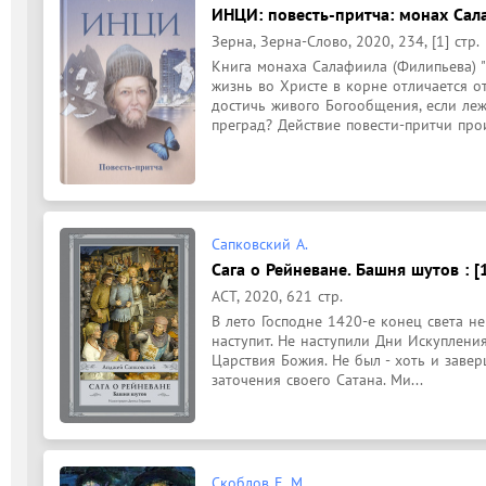
ИНЦИ: повесть-притча: монах Сал
Зерна, Зерна-Слово, 2020, 234, [1] стр.
Книга монаха Салафиила (Филипьева) "
жизнь во Христе в корне отличается о
достичь живого Богообщения, если леж
преград? Действие повести-притчи прои
Сапковский А.
Сага о Рейневане. Башня шутов : [
АСТ, 2020, 621 стр.
В лето Господне 1420-е конец света не 
наступит. Не наступили Дни Искуплени
Царствия Божия. Не был - хоть и завер
заточения своего Сатана. Ми...
Скоблов Е. М.