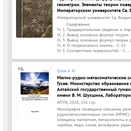
геометрии. Элементы теории повер
Императорском университете Св.
Императорский университет Св. Владимира
	Содержание: 

Гл. 1. Предварительные сведения и опред
Гл. 2. Вывод основных формул теории. - 
Гл. 3. Вывод основных формул теории (п
Гл. 4. О геодезических линиях. - С. 61

Гл. 5. Соответствия поверхностей. - С. ...
Гусев А. И.
Магмо-рудно-метасоматические си
Гусев: Министерство образования
Алтайский государственный гуман
имени В. М. Шукшина, Лаборатори
АГГПУ, 2020, 256 стр.
Монография посвящена описанию разли
руднометасоматичеких систем (МРМС) Ю
освещены магматизм, метасоматиты и руд
серебра, меди, олова, вольфрама, редки