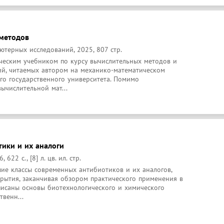
методов
ютерных исследований, 2025, 807 стр.
ическим учебником по курсу вычислительных методов и 
ий, читаемых автором на механико-математическом 
го государственного университета. Помимо 
ычислительной мат...
ики и их аналоги
622 с., [8] л. цв. ил. стр.
ие классы современных антибиотиков и их аналогов, 
рытия, заканчивая обзором практического применения в 
писаны основы биотехнологического и химического 
твенн...