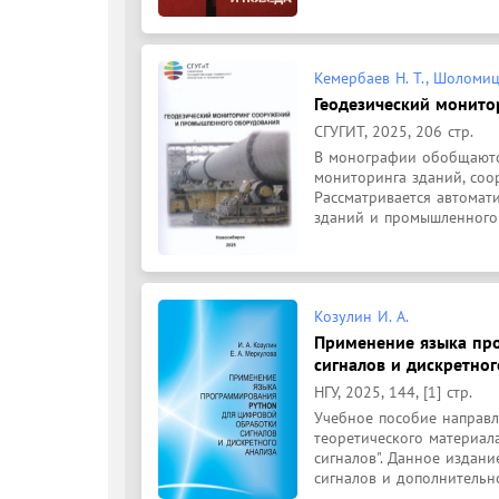
Кемербаев Н. Т., Шоломицк
Геодезический монит
СГУГИТ, 2025, 206 стр.
В монографии обобщаются
мониторинга зданий, соо
Рассматривается автомат
зданий и промышленного 
Козулин И. А.
Применение языка пр
сигналов и дискретног
НГУ, 2025, 144, [1] стр.
Учебное пособие направл
теоретического материала
сигналов". Данное издан
сигналов и дополнительно