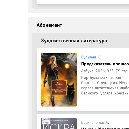
Абонемент
Художественная литература
Булычев К.
Предсказатель прошлог
Азбука, 2026, 925, [2] стр.
Кир Булычев - вторая вел
братьев Стругацких. Неск
первая читательская любо
Великого Гусляра, крестны
Васильченко А.
Искра : [биографическ