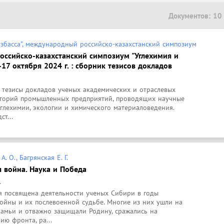
Документов: 10
узбасса", международный российско-казахстанский симпозиум
оссийско-казахстанский симпозиум "Углехимия и
-17 октября 2024 г. : сборник тезисов докладов
 тезисы докладов ученых академических и отраслевых 
раторий промышленных предприятий, проводящих научные 
глехимии, экологии и химического материаловедения. 
т...
. О., Багрянская Е. Г.
 война. Наука и Победа
.
 посвящена деятельности ученых Сибири в годы 
ойны и их послевоенной судьбе. Многие из них ушли на 
камьи и отважно защищали Родину, сражались на 
ию фронта, ра...