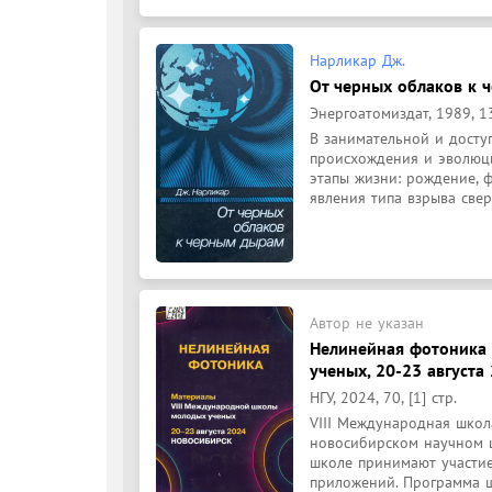
Нарликар Дж.
От черных облаков к
Энергоатомиздат, 1989, 139
В занимательной и дост
происхождения и эволюци
этапы жизни: рождение, ф
явления типа взрыва свер
Автор не указан
Нелинейная фотоника 
ученых, 20-23 августа
НГУ, 2024, 70, [1] стр.
VIII Международная школ
новосибирском научном це
школе принимают участие
приложений. Программа ш