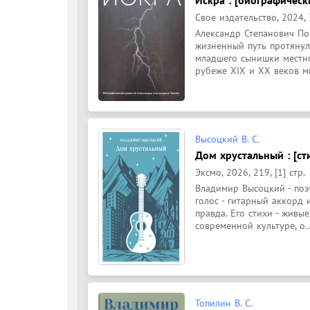
Свое издательство, 2024, 
Александр Степанович Поп
жизненный путь протянул
младшего сынишки местно
рубеже XIX и XX веков ми
Высоцкий В. С.
Дом хрустальный : [сти
Эксмо, 2026, 219, [1] стр.
Владимир Высоцкий - поэт
голос - гитарный аккорд 
правда. Его стихи - живые
современной культуре, о..
Топилин В. С.