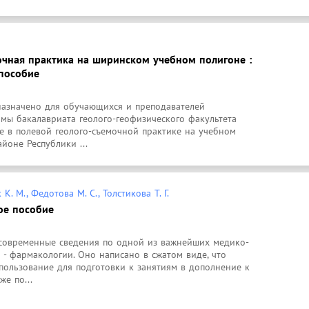
очная практика на ширинском учебном полигоне :
пособие
азначено для обучающихся и преподавателей 
мы бакалавриата геолого-геофизического факультета 
е в полевой геолого-съемочной практике на учебном 
йоне Республики ...
К. М., Федотова М. С., Толстикова Т. Г.
ое пособие
 современные сведения по одной из важнейших медико-
- фармакологии. Оно написано в сжатом виде, что 
пользование для подготовки к занятиям в дополнение к 
же по...