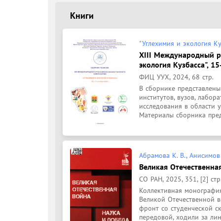
Книги
"Углехимия и экология К
XIII Международный р
экология Кузбасса", 15
ФИЦ УУХ, 2024, 68 стр.
В сборнике представлены
институтов, вузов, лабо
исследования в области у
Материалы сборника предс
Абрамова К. В., Анисимов А
Великая Отечественная
СО РАН, 2025, 351, [2] стр
Коллективная монография
Великой Отечественной в
фронт со студенческой с
передовой, ходили за лин