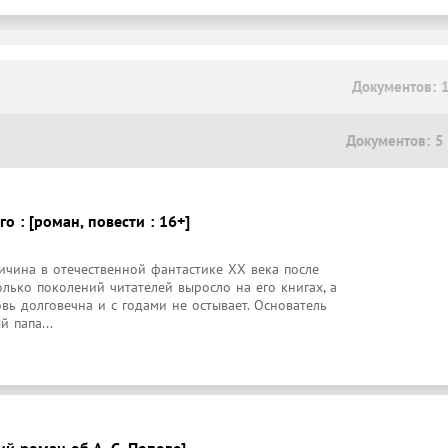
Документов: 
Документов: 5
о : [роман, повести : 16+]
ичина в отечественной фантастике XX века после 
олько поколений читателей выросло на его книгах, а 
вь долговечна и с годами не остывает. Основатель 
й папа...
ий роман об А. С. Попове]