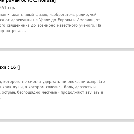
351 стр.
ов - талантливый физик, изобретатель радио, чей 
ся от деревушки на Урале до Европы и Америки, от 
го священника до всемирно известного ученого. На 
р потрясал...
хи : 16+]
, которого не смогли удержать ни эпоха, ни жанр. Его 
и крик души, в котором сплелись боль, дерзость и 
, острые, беспощадно честные - продолжают звучать в 
.