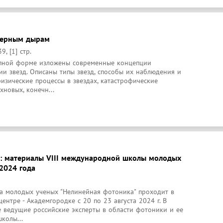
 черным дырам
, [1] стр.
упной форме изложены современные концепции 
и звезд. Описаны типы звезд, способы их наблюдения и 
изические процессы в звездах, катастрофические 
хновых, конечн...
: материалы VIII международной школы молодых
 2024 года
а молодых ученых "Нелинейная фотоника" проходит в 
нтре - Академгородке с 20 по 23 августа 2024 г. В 
 ведущие российские эксперты в области фотоники и ее 
колы...