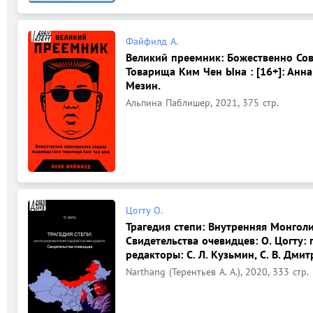
Файфилд А.
Великий преемник: Божественно Со
Товарища Ким Чен Ына : [16+]: Анна
Мезин.
Альпина Паблишер, 2021, 375 стр.
Цогту О.
Трагедия степи: Внутренняя Монгол
Свидетельства очевидцев: О. Цогту: 
редакторы: С. Л. Кузьмин, С. В. Дмит
Narthang (Терентьев А. А.), 2020, 333 стр.