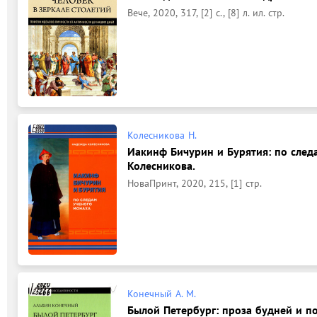
Вече, 2020, 317, [2] с., [8] л. ил. стр.
Колесникова Н.
Иакинф Бичурин и Бурятия: по след
Колесникова.
НоваПринт, 2020, 215, [1] стр.
Конечный А. М.
Былой Петербург: проза будней и п