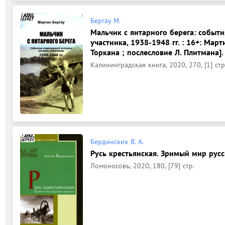
Бергау М.
Мальчик с янтарного берега: событ
участника, 1938-1948 гг. : 16+: Мар
Торкана ; послесловие Л. Плитмана].
Калининградская книга, 2020, 270, [1] стр
Бердинских В. А.
Русь крестьянская. Зримый мир русс
Ломоносовъ, 2020, 180, [79] стр.