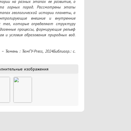
тории на разных этапах ее развития, о 
ста горных пород. Рассмотрены этапы 
тапах геологической истории планеты, а 
нтролирующие внешние и внутренние 
х тел, которые определяют структуру 
ндогенные процессы, формирующие рельеф 
в и условия образования природных вод. 
остранения многолетне-мерзлых пород; 
м рельефа. Предназначено для студентов 
3.02 "География" и 05.03.03 "Картография 
олнительные изображения