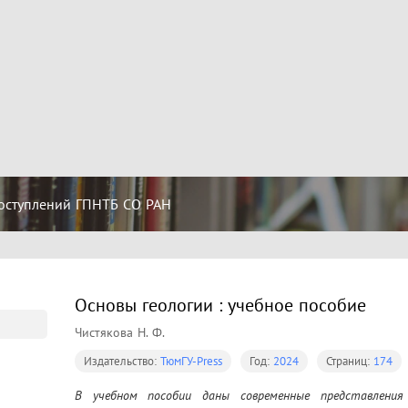
оступлений ГПНТБ СО РАН
Основы геологии : учебное пособие
Чистякова Н. Ф.
Издательство:
ТюмГУ-Press
Год:
2024
Страниц:
174
В учебном пособии даны современные представления