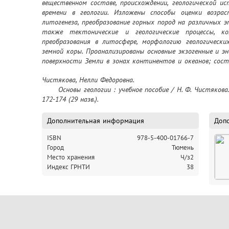
вещественном составе, происхождении, геологической ис
времени в геологии. Изложены способы оценки возра
литогенеза, преобразование горных пород на различных э
также тектонические и геологические процессы, ко
преобразования в литосфере, морфологию геологически
земной коры. Проанализированы основные экзогенные и э
поверхности Земли в зонах континентов и океанов; соста
Описаны особенности рельефообразования в зоне распр
Чистякова, Нелли Федоровна.

геологической деятельности ледников и гляциальных фор
	Основы геологии : учебное пособие / Н. Ф. Чистякова. – Тюмень : ТюмГУ-Press, 2024Библиогр.: с. 
направлений 05.03.06 "Экология и природопользование", 05.0
172-174 (29 назв.).
и геоинформатика"
Дополнительная информация
Доп
ISBN
978-5-400-01766-7
Город
Тюмень
Место хранения
Ч/з2
Индекс ГРНТИ
38