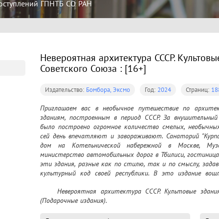
оступлений ГПНТБ СО РАН
Невероятная архитектура СССР. Культовы
Советского Союза : [16+]
Издательство:
Бомбора, Эксмо
Год:
2024
Страниц:
188
Приглашаем вас в необычное путешествие по архитек
зданиям, построенным в период СССР. За внушительный
было построено огромное количество смелых, необычных
сей день впечатляют и завораживают. Санаторий "Курп
дом на Котельнической набережной в Москве, Муз
министерство автомобильных дорог в Тбилиси, гостиница 
эти здания, разные как по стилю, так и по смыслу, зад
культурный код своей республики. В это издание вош
информация о 44 самых знаковых зданиях со всего быв
	Невероятная архитектура СССР. Культовые здания республик Советского Союза : [16+] - 
интересны искусствоведам, архитекторам и всем, кто увл
(Подарочные издания).