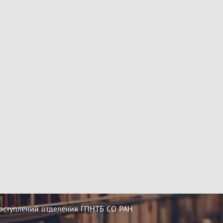
оступлений отделения ГПНТБ СО РАН