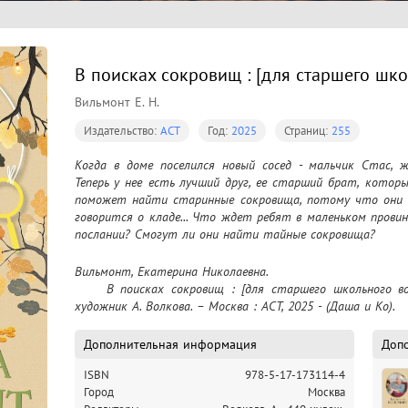
В поисках сокровищ : [для старшего школ
Вильмонт Е. Н.
Издательство:
АСТ
Год:
2025
Страниц:
255
Когда в доме поселился новый сосед - мальчик Стас, ж
Теперь у нее есть лучший друг, ее старший брат, которы
поможет найти старинные сокровища, потому что они н
говорится о кладе... Что ждет ребят в маленьком провин
послании? Смогут ли они найти тайные сокровища?
Вильмонт, Екатерина Николаевна.

	В поисках сокровищ : [для старшего школьного возраста : 12+] / Екатерина Вильмонт ; 
художник А. Волкова. – Москва : АСТ, 2025 - (Даша и Ко).
Дополнительная информация
Доп
ISBN
978-5-17-173114-4
Город
Москва