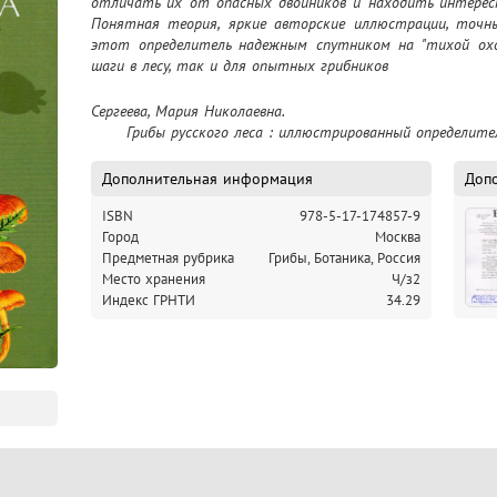
отличать их от опасных двойников и находить интересны
Понятная теория, яркие авторские иллюстрации, точн
этот определитель надежным спутником на "тихой охот
шаги в лесу, так и для опытных грибников
Сергеева, Мария Николаевна.

	Грибы русского леса : иллюстрированный определитель
Дополнительная информация
Доп
ISBN
978-5-17-174857-9
Город
Москва
Предметная рубрика
Грибы, Ботаника, Россия
Место хранения
Ч/з2
Индекс ГРНТИ
34.29