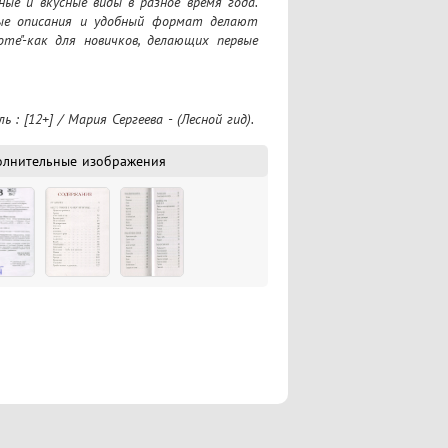
е и вкусные виды в разное время года. 
ые описания и удобный формат делают 
е"-как для новичков, делающих первые 
 : [12+] / Мария Сергеева - (Лесной гид).
олнительные изображения