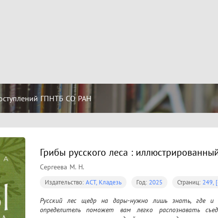
оступлений ГПНТБ СО РАН
Грибы русского леса : иллюстрированный
Сергеева М. Н.
Издательство:
АСТ, Кладезь
Год:
2025
Страниц:
249, [
Русский лес щедр на дары-нужно лишь знать, где и
определитель поможет вам легко распознавать съедо