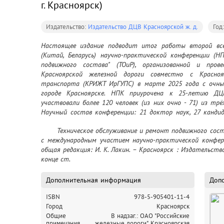
г. Красноярск)
Издательство:
Издательство ДЦВ Красноярской ж. д.
Год
Настоящее издание подводит итог работы второй все
(Китай, Беларусь) научно-практической конференции (НП
подвижного состава" (ТОиР), организованной и пров
Красноярской железной дороги совместно с Красноя
транспорта (КРИЖТ ИрГУПС) в марте 2025 года с очным
городе Красноярске. НПК приурочена к 25-летию ДЦ
участвовали более 120 человек (из них очно - 71) из трё
Научный состав конференции: 21 доктор наук, 27 кандид
рассчитан на ученых и специалистов в области производ
	Техническое обслуживание и ремонт подвижного состава (ТОиР) : труды второй всероссийской 
технического обслуживания и ремонта подвижного состав
с международным участием научно-практической конферен
и микропроцессорным оборудованием локомотивов. С
общая редакция: И. К. Лакин. – Красноярск : Издательство
аспирантам. Не содержит материалов, представляющи
конце ст.
тайны. При использовании настоящего материала ссыл
программных продуктов, изделий, фирм и др., в
зарегистрированными товарными знаками соответствующ
Дополнительная информация
Доп
ISBN
978-5-905401-11-4
Город
Красноярск
Общие
В надзаг.: ОАО "Российские
примечания
железные дороги", Красноярская