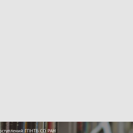
оступлений ГПНТБ СО РАН