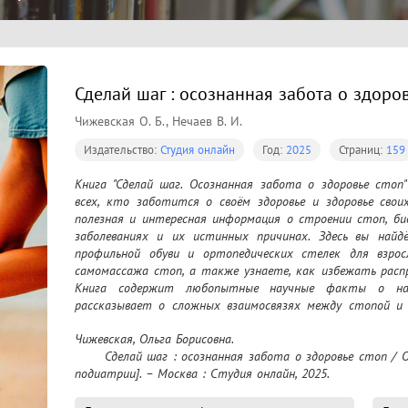
Сделай шаг : осознанная забота о здоро
Чижевская О. Б., Нечаев В. И.
Издательство:
Студия онлайн
Год:
2025
Страниц:
159
Книга "Сделай шаг. Осознанная забота о здоровье сто
всех, кто заботится о своём здоровье и здоровье своих
полезная и интересная информация о строении стоп, би
заболеваниях и их истинных причинах. Здесь вы найдё
профильной обуви и ортопедических стелек для взрос
самомассажа стоп, а также узнаете, как избежать распр
Книга содержит любопытные научные факты о наш
рассказывает о сложных взаимосвязях между стопой и т
находится главная мышца и почему появляются проблемы 
Чижевская, Ольга Борисовна.

	Сделай шаг : осознанная забота о здоровье стоп / Ольга Чижевская, Владимир Нечаев ; [Лига 
подиатрии]. – Москва : Студия онлайн, 2025.