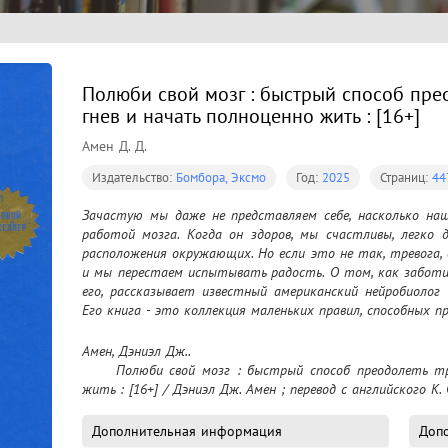
Полюби свой мозг : быстрый способ преод
гнев и начать полноценно жить : [16+]
Амен Д. Д.
Издательство:
Бомбора, Эксмо
Год:
2025
Страниц:
44
Зачастую мы даже не представляем себе, насколько наш
работой мозга. Когда он здоров, мы счастливы, легко д
расположения окружающих. Но если это не так, тревога,
и мы перестаем испытывать радость. О том, как заботит
его, рассказывает известный американский нейробиолог 
Его книга - это коллекция маленьких правил, способных 
Амен, Дэниэл Дж..

	Полюби свой мозг : быстрый способ преодолеть тревогу, стресс, гнев и начать полноценно 
жить : [16+] / Дэниэл Дж. Амен ; перевод с английского К. 
Дополнительная информация
Доп