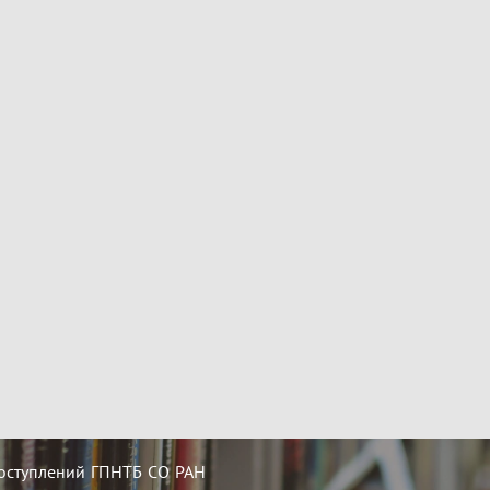
оступлений ГПНТБ СО РАН