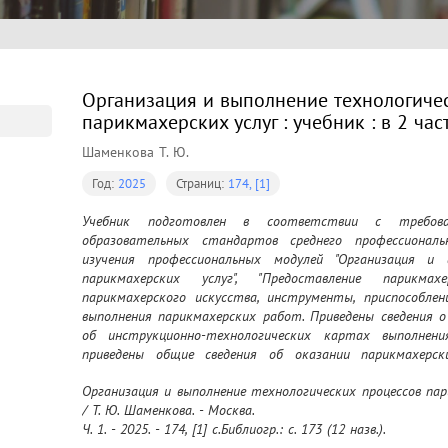
Организация и выполнение технологиче
парикмахерских услуг : учебник : в 2 част
Шаменкова Т. Ю.
Год:
2025
Страниц:
174, [1]
Учебник подготовлен в соответствии с требован
образовательных стандартов среднего профессиональ
изучения профессиональных модулей "Организация и в
парикмахерских услуг", "Предоставление парикмах
парикмахерского искусства, инструменты, приспособлен
выполнения парикмахерских работ. Приведены сведения о
об инструкционно-технологических картах выполнен
приведены общие сведения об оказании парикмахерски
инструменты и приспособления, технология мытья воло
Организация и выполнение технологических процессов пари
бритья и стрижки бород, бакенбардов и усов, формы и 
/ Т. Ю. Шаменкова. - Москва.

выполнения современной мужской и женской стрижки, пр
Ч. 1. - 2025. - 174, [1] с.Библиогр.: с. 173 (12 назв.).