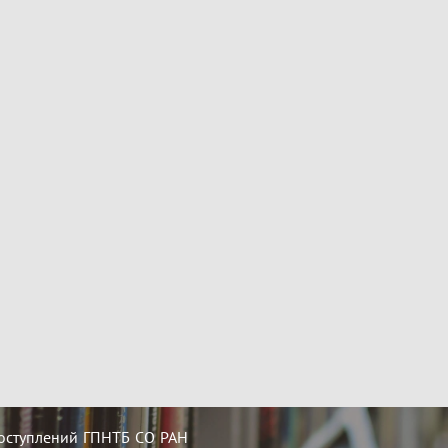
оступлений ГПНТБ СО РАН