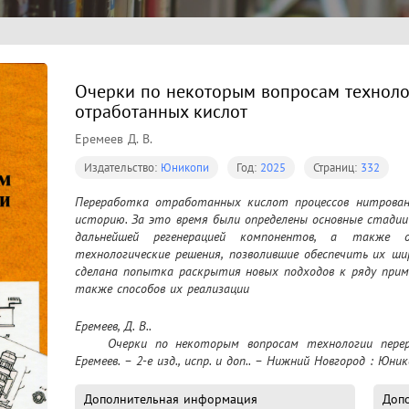
Очерки по некоторым вопросам техноло
отработанных кислот
Еремеев Д. В.
Издательство:
Юникопи
Год:
2025
Страниц:
332
Переработка отработанных кислот процессов нитровани
историю. За это время были определены основные стадии
дальнейшей регенерацией компонентов, а также о
технологические решения, позволившие обеспечить их ши
сделана попытка раскрытия новых подходов к ряду приме
также способов их реализации
Еремеев, Д. В..

	Очерки по некоторым вопросам технологии переработки отработанных кислот / Д. В. 
Еремеев. – 2-е изд., испр. и доп.. – Нижний Новгород : Юнико
Дополнительная информация
Доп