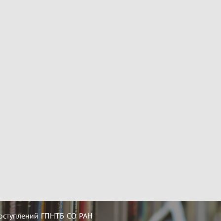
оступлений ГПНТБ СО РАН