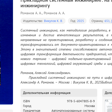
Прикладной системный инжиниринг: на 
инжинирингу
Романов А. А., Романов А. А.
Издательство:
Викулов К. В.
Год:
2025
Страниц:
651, 
Системный инжиниринг, как методология разработки, в 
изменения и достиг впечатляющих результатов, а м
направленные на проектирование, разработку и создание
трансформировались от документо-ориентированных к м
Этому в значительной степени способствовала автомат
цифровая трансформация деятельности предприятий, что
нового термина - цифровой модельно-ориентированный 
цифровых технологий, цифровой окружающей среды и циф
инженерных функций разработки. Монография посвяще
Романов, Алексей Александрович.

внедрения подходов прикладного СИ в практику разраб
	Прикладной системный инжиниринг: на пути к цифровому инжинирингу / Алексей А. Романов, 
разных высокотехнологичных отраслей мировой эконо
Александр А. Романов. – Москва : Викулов К. В., 2025Библиог
систематическое изложение процессов, методов и средс
подходов СИ, а также перспектив развития прикладног
старших курсов, аспирантам и научным работникам, а т
Дополнительная информация
Доп
организаций, специализирующихся в области создания с
ISBN
978-5-6047805-8-9
целевого применения
Город
Москва
Предметная
Автоматизированные системы