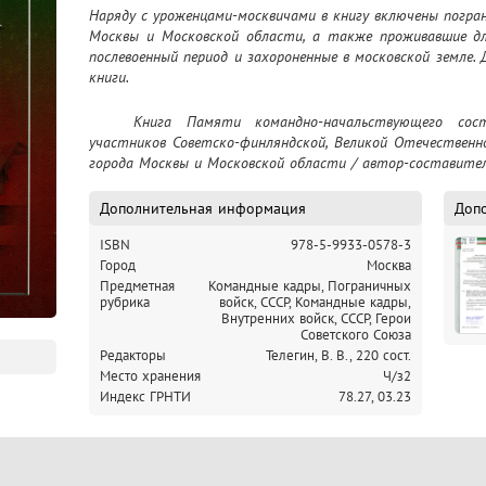
Наряду с уроженцами-москвичами в книгу включены пограни
Москвы и Московской области, а также проживавшие дл
послевоенный период и захороненные в московской земле.
книги.
	Книга Памяти командно-начальствующего состава Пограничных войск НКВД СССР, 
участников Советско-финляндской, Великой Отечественно
города Москвы и Московской области / автор-составитель В
Дополнительная информация
Доп
ISBN
978-5-9933-0578-3
Город
Москва
Предметная
Командные кадры, Пограничных
рубрика
войск, СССР,
Командные кадры,
Внутренних войск, СССР,
Герои
Советского Союза
Редакторы
Телегин, В. В., 220 сост.
Место хранения
Ч/з2
Индекс ГРНТИ
78.27,
03.23