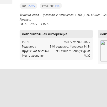
Год:
2025
Страниц:
146
Техника кроя : [перевод с немецкого : 16+ / M. Müller " So
Москва.

Сб. 3. - 2025. - 146 c.
Дополнительная информация
Доп
ISBN
978-5-93780-086-2
Редакторы
340 редактор, Макарова, М. В.
Другие коллективы
"M. Müller " Sohn", журнал
Место хранения
Ч/з2