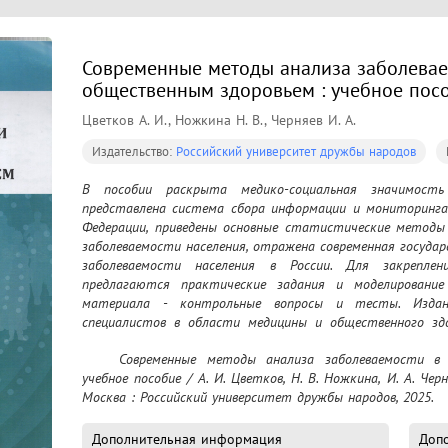
Современные методы анализа заболевае
общественным здоровьем : учебное пос
Цветков А. И., Ножкина Н. В., Черняев И. А.
Издательство:
Российский университет дружбы народов
В пособии раскрыта медико-социальная значимость 
представлена система сбора информации и мониторинга 
Федерации, приведены основные статистические методы и
заболеваемости населения, отражена современная госуда
заболеваемости населения в России. Для закреплен
предлагаются практические задания и моделирование 
материала - контрольные вопросы и тесты. Издан
специалистов в области медицины и общественного здор
ординаторов, а также практикующих врачей - организат
	Современные методы анализа заболеваемости в управлении общественным здоровьем : 
здоровья, эпидемиологов.
учебное пособие / А. И. Цветков, Н. В. Ножкина, И. А. Чер
Москва : Российский университет дружбы народов, 2025.
Дополнительная информация
Доп