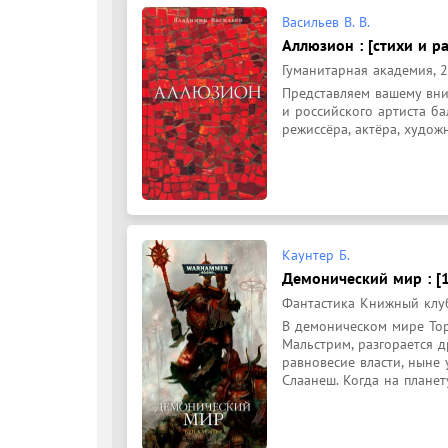
Васильев В. В.
Аллюзион : [стихи и р
Гуманитарная академия, 2
Представляем вашему вни
и российского артиста бал
режиссёра, актёра, художн
Каунтер Б.
Демонический мир : [
Фантастика Книжный клуб, 
В демоническом мире Тор
Мальстрим, разгорается д
равновесие власти, ныне
Слаанеш. Когда на планет