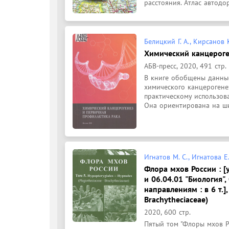
расстояния. Атлас автодор
Белицкий Г. А., Кирсанов К
Химический канцероге
АБВ-пресс, 2020, 491 стр.
В книге обобщены данные
химического канцерогене
практическому использов
Она ориентирована на ши
Игнатов М. С., Игнатова Е.
Флора мхов России : [
и 06.04.01 "Биология"
направлениям : в 6 т.],
Brachytheciaceae)
2020, 600 стр.
Пятый том "Флоры мхов Р