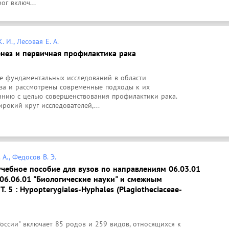
ог включ...
. И., Лесовая Е. А.
нез и первичная профилактика рака
 фундаментальных исследований в области 
за и рассмотрены современные подходы к их 
анию с целью совершенствования профилактики рака. 
рокий круг исследователей,...
 А., Федосов В. Э.
учебное пособие для вузов по направлениям 06.03.01
, 06.06.01 "Биологические науки" и смежным
 Т. 5 : Hypopterygiales-Hyphales (Plagiotheciaceae-
оссии" включает 85 родов и 259 видов, относящихся к 