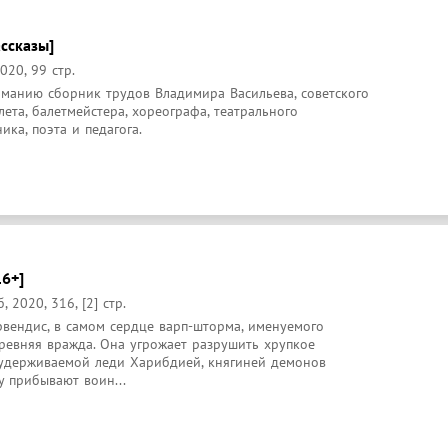
ассказы]
020, 99 стр.
манию сборник трудов Владимира Васильева, советского 
ета, балетмейстера, хореографа, театрального 
ика, поэта и педагога.
16+]
2020, 316, [2] стр.
вендис, в самом сердце варп-шторма, именуемого 
ревняя вражда. Она угрожает разрушить хрупкое 
 удерживаемой леди Харибдией, княгиней демонов 
у прибывают воин...