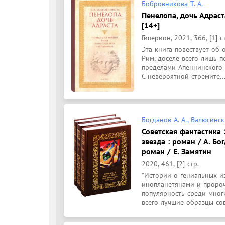
Бобровникова Т. А.
Пенелопа, дочь Адраст
[14+]
Гиперион, 2021, 366, [1] с
Эта книга повествует об
Рим, доселе всего лишь п
пределами Апеннинского п
С невероятной стремите..
Богданов А. А., Валюсински
Советская фантастика 19
звезда : роман / А. Бо
роман / Е. Замятин
2020, 461, [2] стр.
"Истории о гениальных из
инопланетянами и пророч
популярность среди многи
всего лучшие образцы сов