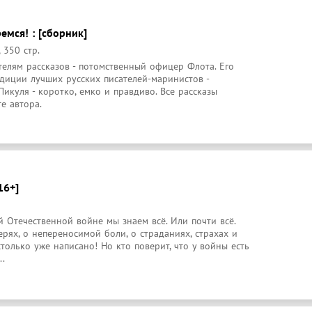
мся! : [сборник]
 350 стр.
елям рассказов - потомственный офицер Флота. Его 
диции лучших русских писателей-маринистов - 
икуля - коротко, емко и правдиво. Все рассказы 
е автора.
16+]
 Отечественной войне мы знаем всё. Или почти всё. 
ях, о непереносимой боли, о страданиях, страхах и 
только уже написано! Но кто поверит, что у войны есть 
..