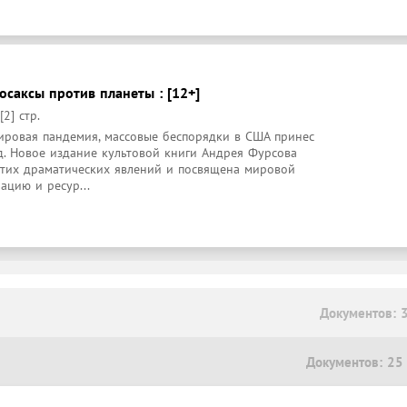
осаксы против планеты : [12+]
2] стр.
ировая пандемия, массовые беспорядки в США принес 
. Новое издание культовой книги Андрея Фурсова 
этих драматических явлений и посвящена мировой 
ацию и ресур...
Документов: 
Документов: 25