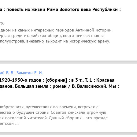
а : повесть из жизни Рима Золотого века Республики :
тр.
 одном из самых интересных периодов Античной истории. 
ервая среди италийских общин, почти неизвестная за 
олуострова, внезапно выходит на историческую арену.

.
й В. В., Замятин Е. И.
20-1930-х годов : [сборник] : в 3 т., Т. 1 : Красная
гданов. Большая земля : роман / В. Валюсинский. Мы :
обретениях, путешествиях во времени, встречах с 
ества о будущем Страны Советов снискали огромную 
х поколений читателей. Данный сборник - это прежде 
етской ...