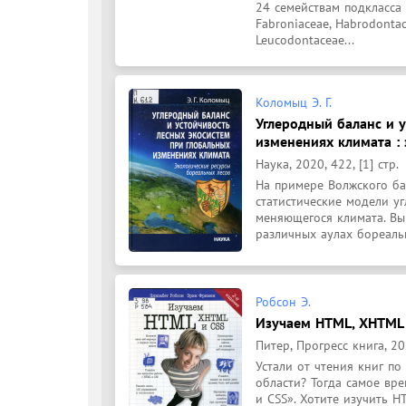
24 семействам подкласса B
Fabroniaceae, Habrodontace
Leucodontaceae...
Коломыц Э. Г.
Углеродный баланс и 
изменениях климата :
Наука, 2020, 422, [1] стр.
На примере Волжского ба
статистические модели уг
меняющегося климата. Вы
различных аулах бореальн
Робсон Э.
Изучаем HTML, XHTML и
Питер, Прогресс книга, 202
Устали от чтения книг по
области? Тогда самое вр
и CSS». Хотите изучить H