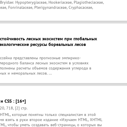
ryidae: Hypopterygiaceae, Hookeriaceae, Plagiotheciaceae, 
ae, Fonrinalaceae, Pterigynandraceae, Cryphacaceae, 
устойчивость лесных экосистем при глобальных
 экологические ресурсы бореальных лесов
ссейна представлены прогнозные эмпирико-
леродного баланса лесных экосистем в условиях 
полнены расчеты объемов содержания углерода в 
ых и неморальных лесов. ...
 CSS : [16+]
0, 718, [2] стр.
 HTML, которые понятны только специалистам в этой 
емя взять в руки второе издание «Изучаем НТМL, XHTML 
TML, чтобы уметь создавать веб-страницы, о которых вы 