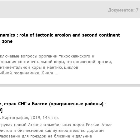
Документов: 7
amics : role of tectonic erosion and second continent
n zone
 ключевые вопросы орогении тихоокеанского и 
зования континентальной коры, тектонической эрозии, 
нтинентальной коры в мантию, циклов 
йной геодинамики. Книга ...
и, стран СНГ и Балтии (приграничные районы) :
0]
 Картография, 2019, 143 стр.
в руках новый Атлас автомобильных дорог России. Атлас 
истов и бизнесменов как путеводитель по дорогам 
льзовании для поездок на близкие и дальние 