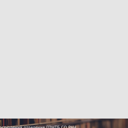
оступлений отделения ГПНТБ СО РАН