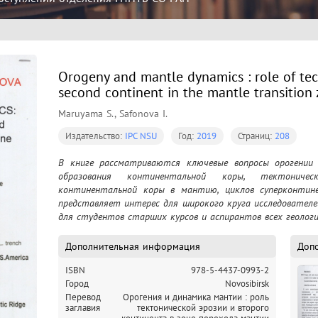
Orogeny and mantle dynamics : role of tec
second continent in the mantle transition
Maruyama S., Safonova I.
Издательство:
IPC NSU
Год:
2019
Страниц:
208
В книге рассматриваются ключевые вопросы орогении т
образования континентальной коры, тектоническ
континентальной коры в мантию, циклов суперконтине
представляет интерес для широкого круга исследователей
для студентов старших курсов и аспирантов всех геологи
Дополнительная информация
Доп
ISBN
978-5-4437-0993-2
Город
Novosibirsk
Перевод
Орогения и динамика мантии : роль
заглавия
тектонической эрозии и второго