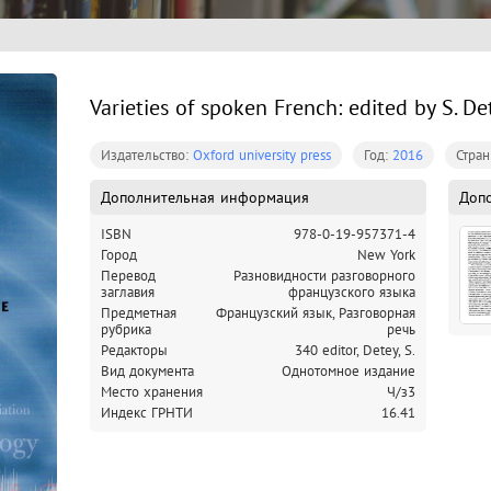
Varieties of spoken French: edited by S. Dete
Издательство:
Oxford university press
Год:
2016
Стра
Дополнительная информация
Доп
ISBN
978-0-19-957371-4
Город
New York
Перевод
Разновидности разговорного
заглавия
французского языка
Предметная
Французский язык, Разговорная
рубрика
речь
Редакторы
340 editor, Detey, S.
Вид документа
Однотомное издание
Место хранения
Ч/з3
Индекс ГРНТИ
16.41