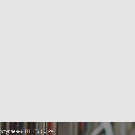
оступлений ГПНТБ СО РАН