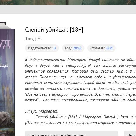
Слепой убийца : [18+]
Этвуд М.
Издательство:
Э
Год:
2016
Страниц:
603
В действительности Маргарет Этвуд написала не один р
друг в друга, как в матрешку. И чем сильнее раскруч
элементов появляется. История двух сестер, Айрис и 
взгляд. Писательница не изменяет себе и с удивительн
которым есть что скрывать. Перед нами не обычный рома
невидимой нитью, а сама жизнь - с ее дрязгами, проблемами
"Все на свете истории - про волков. Все, что стоит пере
чепуха", - напишет писательница, создавшая один из самы
Вот только морды у ее волков будут человеческие.
Этвуд, Маргарет.

	Слепой убийца : [18+] / Маргарет Этвуд ; [пер. с англ. В. Бернацкой]. – Москва : Э, 2016 - 
(Лучшее из лучшего : книги лауреатов мировых литератур
Дополнительная информация
Допо