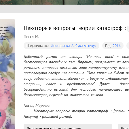
Некоторые вопросы теории катастроф : [
Пессл М.
Издательство:
Иностранка, Азбука-Аттикус
Год:
2016
Дебютный роман от автора "Ночного кино" - пожа
бестселлеров последних лет. Впрочем, прогремела на ве
романом, отправив несколько глав литературному агент
присовокупив следующее описание: "Эта книга не будет 
году: забавная, энциклопедическая и безумно амбициозная
старении, ужасе и предательстве". Далее - дого
беспрецедентно высокий для молодого начинающего авт
бестселлеров, перевод на множество языков.

Итак, познакомьтесь с новой героиней нашего времени
Пессл, Мариша.

эрудированна в области литературы, философии и нау
	Некоторые вопросы теории катастроф : [роман : 16+] / Мариша Пессл ; [пер. с англ. М. 
число "пи" до шестьдесят пятого знака после запятой
Лахути] - (Большой роман).
совместительству - записным сердцеедом) огромное кол
шестнадцать лет жизнь ее необратимо изменится вслед
Дополнительная информация
Допо