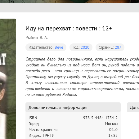
Иду на перехват : повести : 12+
Рыбин В. А.
Издательство:
Вече
Год:
2020
Страниц:
287
Страшное дело для пограничника, если нарушитель уходи
уходит он буквально из-под носа. Вот он, рукой подать, 
посреди реки - это граница и пересекать ее пограничном
Протасову, несущему службу на Дунае, в очередной раз бесс
В книгу известного мастера отечественной военно-п
произведения о советских моряках-пограничниках, честн
по охране рубежей Родины.
Дополнительная информация
Допо
ISBN
978-5-4484-1754-2
Город
Москва
Место хранения
02аб
Индекс ГРНТИ
17.82