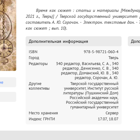
	Время как сюжет : статьи и материалы [Международной научной конференции (8-10 апреля 
2021 г., Тверь)] / Тверской государственный университет [и 
составитель А. Ю. Сорочан. - Электрон. текстовые дан. - Тве
как сюжет ; вып. 10).
Дополнительная информация
Допо
ISBN
978-5-98721-060-4
Город
Тверь
Редакторы
340 редактор, Васильева, С. А.,
340
редактор, Денисенко, С. В.,
340
редактор, Доманский, Ю. В.,
340
редактор, Сорочан, А. Ю.
ие
Другие
Тверской государственный
коллективы
университет,
Институт русской
литературы (Пушкинский Дом)
Российской академии наук,
Российский государственный
гуманитарный университет
Место хранения
Сервер
Индекс ГРНТИ
17.07,
18.07