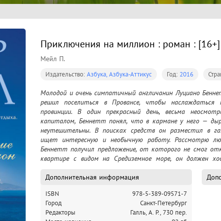
Приключения на миллион : роман : [16+]
Мейл П.
Издательство:
Азбука, Азбука-Аттикус
Год:
2016
Стра
Молодой и очень симпатичный англичанин Луциано Беннет
решил поселиться в Провансе, чтобы наслаждаться 
провинции. В один прекрасный день, весьма неосмотр
капиталом, Беннетт понял, что в кармане у него — дыр
неутешительны. В поисках средств он разместил в газ
ищет интересную и необычную работу. Рассмотрю люб
Беннетт получил предложение, от которого не смог отка
квартире с видом на Средиземное море, он должен ход
дорогих ресторанах, кататься на дорогой машине — в об
своего заказчика-миллионера. Увы, бесплатный сыр бывае
Дополнительная информация
Допо
ISBN
978-5-389-09571-7
Город
Санкт-Петербург
Редакторы
Галль, А. Р., 730 пер.