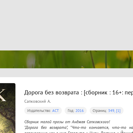
Дорога без возврата : [сборник : 16+: пер.
Сапковский А.
Издательство:
АСТ
Год:
2016
Страниц:
349, [1]
Сборник малой прозы от Анджея Сапковского!

"Дорога без возврата", "Что-то кончается, что-то на
переносящие нас в мир Геральта и Цири, Лютика и Йеннифе