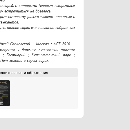
 тварей, с которыми Геральт встречался 
у встретиться не довелось.

орые по-новому рассказывают знакомые с 
зыкантов.

ее, полное сарказма послание собратьям 
осом западных фэнтезийных штампов на 
возврата ; Что-то кончается, что-то 
; Бестиарий ; Кенсингтонский парк ; 
 Нет золота в серых горах.
олнительные изображения