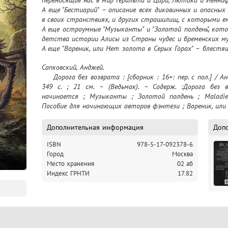
А еще "Бестиарий" – описание всех диковинных и опасных
в своих странствиях, и других страшилищ, с которыми ем
А еще остроумные "Музыканты" и "Золотой полдень", кот
детства истории Алисы из Страны чудес и бременских му
А еще "Вареник, или Нет золота в Серых Горах" – блестящ
по писательскому цеху, не в меру увлекающимся перен
Сапковский, Анджей.

славянскую почву.
    Дорога без возврата : [сборник : 16+: пер. с пол.] / Анджей Сапковский. – Москва : АСТ, 2016. – 
349 с. ; 21 см. – (Ведьмак). – Содерж. :Дорога без 
начинается ; Музыканты ; Золотой полдень ; Maladie 
Пособие для начинающих авторов фэнтези ; Вареник, или
Дополнительная информация
Доп
ISBN
978-5-17-092378-6
Город
Москва
Место хранения
02 аб
Индекс ГРНТИ
17.82