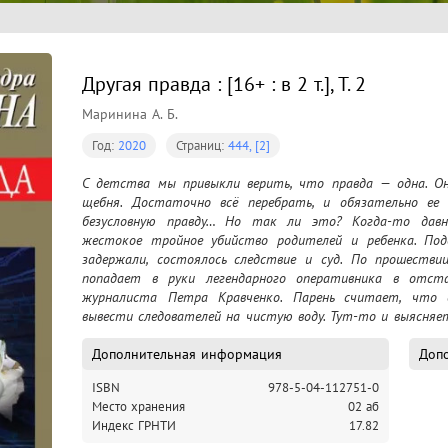
Другая правда : [16+ : в 2 т.], Т. 2
Маринина А. Б.
Год:
2020
Страниц:
444, [2]
﻿С детства мы привыкли верить, что правда — одна. Он
щебня. Достаточно всё перебрать, и обязательно ее н
безусловную правду… Но так ли это? Когда-то давно
жестокое тройное убийство родителей и ребенка. Подо
задержали, состоялось следствие и суд. По прошестви
попадает в руки легендарного оперативника в отста
журналиста Петра Кравченко. Парень считает, что о
вывести следователей на чистую воду. Тут-то и выясняе
своей правдой, порождающей, в свою очередь, тысячи видо
Дополнительная информация
Допо
ISBN
978-5-04-112751-0
Место хранения
02 аб
Индекс ГРНТИ
17.82