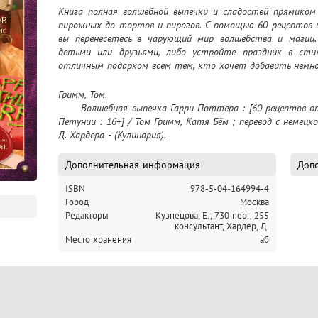
Книга полная волшебной выпечки и сладостей прямиком
пирожных до тортов и пирогов. С помощью 60 рецептов 
вы перенесетесь в чарующий мир волшебства и магии. 
детьми или друзьями, либо устройте праздник в сти
отличным подарком всем тем, кто хочет добавить немно
Гримм, Том.

	Волшебная выпечка Гарри Поттера : [60 рецептов от пирогов миссис Уизли до тортов тети 
Петунии : 16+] / Том Гримм, Катя Бём ; перевод с немецко
Д. Хардера - (Кулинария).
Дополнительная информация
Допо
ISBN
978-5-04-164994-4
Город
Москва
Редакторы
Кузнецова, Е., 730 пер.,
255
консультант, Хардер, Д.
Место хранения
аб