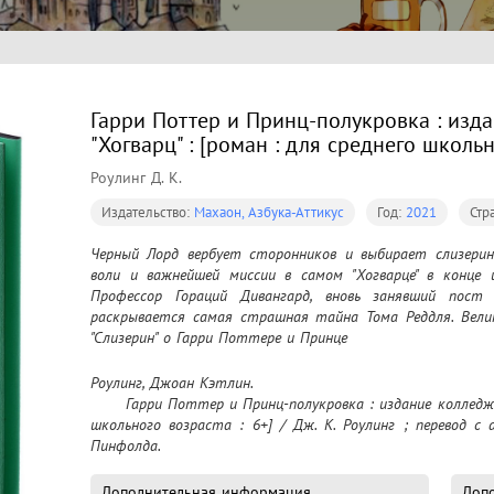
Гарри Поттер и Принц-полукровка : изд
"Хогварц" : [роман : для среднего школьн
Роулинг Д. К.
Издательство:
Махаон, Азбука-Аттикус
Год:
2021
Стр
Черный Лорд вербует сторонников и выбирает слизерин
воли и важнейшей миссии в самом "Хогварце" в конце 
Профессор Гораций Дивангард, вновь занявший пост п
раскрывается самая страшная тайна Тома Реддля. Велик
"Слизерин" о Гарри Поттере и Принце
Роулинг, Джоан Кэтлин.

	Гарри Поттер и Принц-полукровка : издание колледжа школы "Хогварц" : [роман : для среднего 
школьного возраста : 6+] / Дж. К. Роулинг ; перевод с 
Пинфолда.
Дополнительная информация
Допо