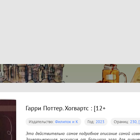
Гарри Поттер. Хогвартс : [12+
Издательство:
Филипок и К
Год:
2023
Страниц:
230, [
Это действительно самое подробное описание самой изве
Захватывающая экскурсия от Большого зала для пиршес