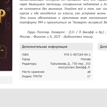
через движщиеся лестницы, слизеринские подземелья и А
не останется без внимания. Узнайте всё о том, как со
курсов и где находятся их классы, как устроена жизнь
Эта книга обязательна к прочтению всем поклонника
платформу 994 и прокатиться на "Хогвартс-экспрессе". 
	Гарри Поттер. Хогвартс : [12+ / Л. Бекофф и др.] ; перевод с английского Д. Пальчиковой. – 
Москва : Филипок и К, 2023 - (Библиотека магии).
Дополнительная информация
Допо
ISBN
978-5-907269-84-2
Город
Москва
Редакторы
Пальчикова, Д., 730 пер.,
255
консультант, Бекофф, Л.
Место хранения
аб
Индекс ГРНТИ
17