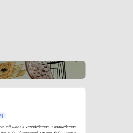
3]
стной школы чародейства и волшебства. 
тв и до Запретной секции библиотеки, 