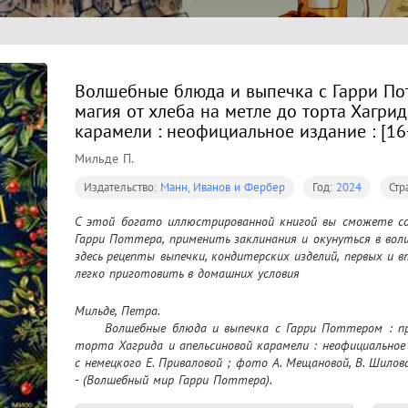
Волшебные блюда и выпечка с Гарри По
магия от хлеба на метле до торта Хагри
карамели : неофициальное издание : [16
Мильде П.
Издательство:
Манн, Иванов и Фербер
Год:
2024
Стр
С этой богато иллюстрированной книгой вы сможете со
Гарри Поттера, применить заклинания и окунуться в волш
здесь рецепты выпечки, кондитерских изделий, первых и в
легко приготовить в домашних условия
Мильде, Петра.

	Волшебные блюда и выпечка с Гарри Поттером : праздничная магия от хлеба на метле до 
торта Хагрида и апельсиновой карамели : неофициальное и
с немецкого Е. Приваловой ; фото А. Мещановой, В. Шилова
- (Волшебный мир Гарри Поттера).