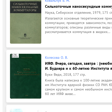
Ковальчук Б. М.
Сильноточные наносекундные комм
Наука, Сибирское отделение, 1979, 175 ст
Излагаются основные теоретические при
коммутации; приводятся зависимости, по
коммутаторов; описаны различные виды и
рассматривается коммутация в жидких...
Колесова О. В.
ИЯФ. Вчера, сегодня, завтра : (неюб
И. Будкера и к 60-летию Института
Буки Веди, 2018, 177 стр.
Книга была написана к 100-летию академи
им Института ядерной физики СО РАН. Ю
самом крупном и самом необычном инстит
б0 лет ИЯФ живе...