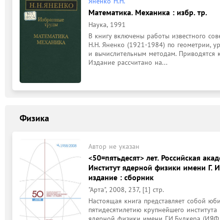
Яненко Н.Н.
Математика. Механика : избр. тр.
Наука, 1991
В книгу включены работы известного сов
Н.Н. Яненко (1921-1984) по геометрии, у
и вычислительным методам. Приводятся к
Издание рассчитано на...
Физика
Автор не указан
<50=пятьдесят> лет. Российская ака
Институт ядерной физики имени Г. И
издание : сборник
"Арта", 2008, 237, [1] стр.
Настоящая книга представляет собой юби
пятидесятилетию крупнейшего института 
ядерной физики имени Г.И.Будкера (ИЯФ 