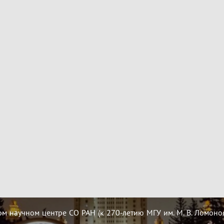
 научном центре СО РАН (к 270-летию МГУ им. М. В. Ломоно