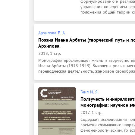
формулированию и реализац
управления поведением пер
положения общей теории си
Архипова Е. А.
Поэзия Ивана Арбиты (творческий путь и поэ
Архипова.
2018, 1 стр.
Монография прослеживает жизнь и творчество як
Ивана Арбиты (1913-1943). Выявлены роль и мест
переводческая деятельность, жанровое своеобрази
Гнип И. Я.
Ползучесть минераловат
монография; научное эле
2017, 1 стр.
Содержит исследования пол
времени сжимающих напряж
феноменологическим, то ес