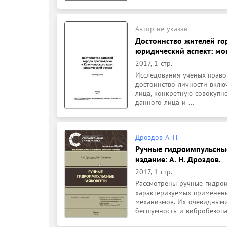
Автор не указан
Достоинство жителей го
юридический аспект: мон
2017, 1 стр.
Исследования ученых-правов
достоинство личности вклю
лица, конкретную совокупно
данного лица и ...
Дроздов А. Н.
Ручные гидроимпульсные
издание: А. Н. Дроздов.
2017, 1 стр.
Рассмотрены ручные гидроим
характеризуемых применени
механизмов. Их очевидными
бесшумность и вибробезопас