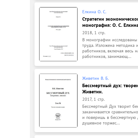
Елкина О. С.
Стратегии экономическо
монография: О. С. Елкина
2018, 1 стр.
В монографии исследованы 
труда. Изложена методика и
работников, включая весь н
работников, занимающ...
Живетин В. Б.
Бессмертный дух: творен
Живетин.
2017, 1 стр.
Бессмертный Дух творит бес
заканчивается сравнительно
и поверишь в бессмертную 
душевное торжес...