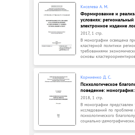
Киселева А. М.
Формирование и реализ
условиях: региональный 
электронное издание лок
2017, 1 стр.
В монографии освещена про
кластерной политики регио
требованиями экономическо
основы кластероориентиров.
Корниенко Д. С.
Психологическое благоп
поведение: монография: 
2018, 1 стр.
В монографии представлен 
исследований по проблеме п
психологического благопол
социально-демографически.