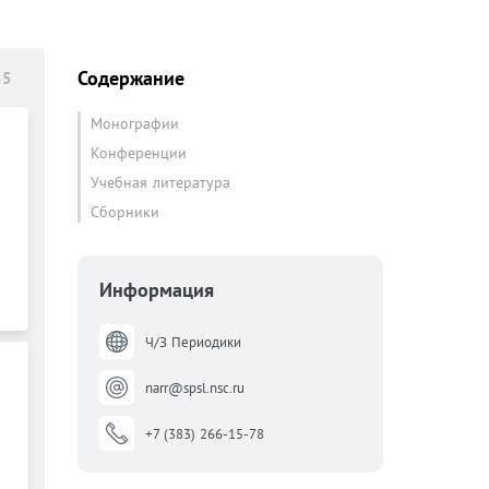
Содержание
35
Монографии
Конференции
Учебная литература
Сборники
Информация
Ч/З Периодики
narr@spsl.nsc.ru
+7 (383) 266-15-78