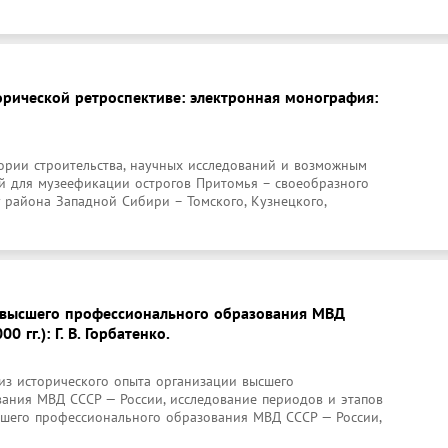
орической ретроспективе: электронная монография:
рии строительства, научных исследований и возможным 
й для музеефикации острогов Притомья – своеобразного 
района Западной Сибири – Томского, Кузнецкого, 
 высшего профессионального образования МВД
0 гг.): Г. В. Горбатенко.
з исторического опыта организации высшего 
ания МВД СССР — России, исследование периодов и этапов 
сшего профессионального образования МВД СССР — России, 