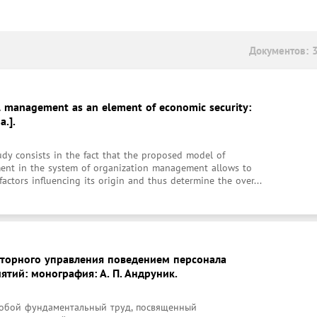
Документов: 
l management as an element of economic security:
a.].
udy consists in the fact that the proposed model of 
nt in the system of organization management allows to 
 factors influencing its origin and thus determine the over...
торного управления поведением персонала
тий: монография: А. П. Андруник.
обой фундаментальный труд, посвященный 