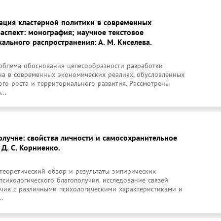
ация кластерной политики в современных
аспект: монография; научное текстовое
ального распространения: А. М. Киселева.
блема обоснования целесообразности разработки 
на в современных экономических реалиях, обусловленных 
го роста и территориального развития. Рассмотрены 
..
олучие: свойства личности и самосохранительное
Д. С. Корниенко.
теоретический обзор и результаты эмпирических 
сихологического благополучия, исследование связей 
учия с различными психологическими характеристиками и 
..