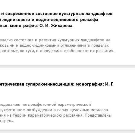
 и современное состояние культурных ландшафтов
я ледникового и водно-ледникового рельефа
жья: монография: О. И. Жихарева.
анализ состояния и развития культурных ландшафтов на 
иковыми и водно-ледниковыми отложениями в пределах 
 которые, по сути, и определили особенности их развития. 
трическая суперлюминесценция: монография: И. Г.
ледованию четырехфотонной параметрической 
ухфотонном возбуждении в парах щелочных металлов. 
ия из теории параметрическою рассеяния. Представлены 
тырех...