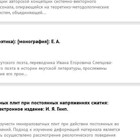
ии авторской концепции системно-векторного 
сонала, опирающейся на теоретико-методологические 
стем, объединяющей...
тика): [монография]: Е. А.
утского поэта, переводчика Ивана Егоровича Слепцова-
о поэта в истории якутской литературы, прослежены 
е его прои...
ных плит при постоянных напряжениях сжатия:
ктронное издание: И. Я. Гнип.
зучести минераловатных плит при действии постоянных во 
ений. Подход к изучению деформаций материала является 
ть осуществлено рассмотрение реологического поведения 