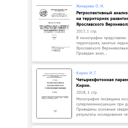
Жихарева О. И.
Ретроспективный анализ
на территориях развити
Ярославского Верхневол
2017, 1 стр.
В монографии представлен 
территориях, занятых ледн
Ярославского Верхневолжья,
Проведен анал...
Кирин И. Г.
Четырехфотонная параме
Кирин.
2018, 1 стр.
Монография посвящена исс
суперлюминисценции при дв
Приведены основные сведен
результаты исследования че