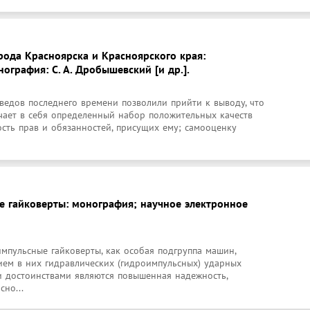
рода Красноярска и Красноярского края:
ография: С. А. Дробышевский [и др.].
едов последнего времени позволили прийти к выводу, что 
чает в себя определенный набор положительных качеств 
сть прав и обязанностей, присущих ему; самооценку 
 гайковерты: монография; научное электронное
пульсные гайковерты, как особая подгруппа машин, 
ем в них гидравлических (гидроимпульсных) ударных 
 достоинствами являются повышенная надежность, 
но...