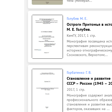
тела (минерал...
Голубев М. Е.
Остроги Притомья в ист
М. Е. Голубев.
КемГУ, 2017, 1 стр.
Монография посвящена исто
перспективам реконструкци
историко-этнографическому 
Сосновского, Верхотомс...
Горбатенко Г. В.
Становление и развитие
СССР – России (1945 – 200
2017, 1 стр.
Монография содержит анали
профессионального образов
становления и развития вы
факторов, оказавших на ...