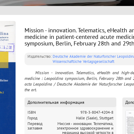
Mission - innovation. Telematics, eHealth a
medicine in patient-centered acute medici
symposium, Berlin, February 28th and 29t
Издательство:
Deutsche Akademie der Naturforscher Leopoldin
Wissenschaftliche Verlagsgesellschaft
	Mission - innovation. Telematics, eHealth and high-definition medicine in patient-centered acute 
medicine : Leopoldina symposium, Berlin, February 28th and 29t
acta Leopoldina / Deutsche Akademie der Naturforscher Leopoldi
the art.
Дополнительная информация
Доп
ISBN
978-3-8047-4204-8
Город
Halle (Saale),
Stuttgart
Перевод
Миссия - инновации. Телематика,
заглавия
электронное здравоохранение и
медицина высокой четкости в