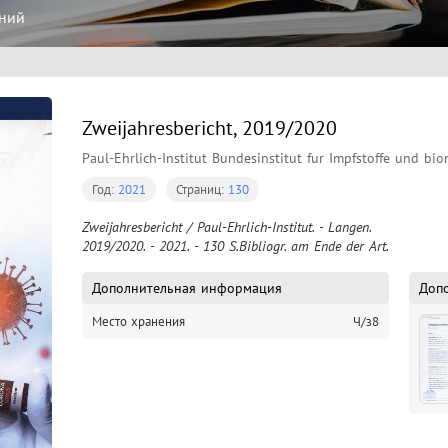
ний
Zweijahresbericht, 2019/2020
Paul-Ehrlich-Institut Bundesinstitut fur Impfstoffe und bio
Год:
2021
Страниц:
130
Zweijahresbericht / Paul-Ehrlich-Institut. - Langen.

2019/2020. - 2021. - 130 S.Bibliogr. am Ende der Art.
Дополнительная информация
Доп
Место хранения
Ч/з8