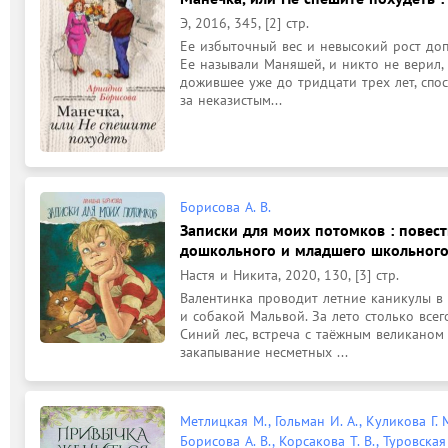
Э, 2016, 345, [2] стр.
Ее избыточный вес и невысокий рост доп
Ее называли Маняшей, и никто не верил, 
дожившее уже до тридцати трех лет, спос
за неказистым...
Борисова А. В.
Записки для моих потомков : повесть
дошкольного и младшего школьного 
Настя и Никита, 2020, 130, [3] стр.
Валентинка проводит летние каникулы в 
и собакой Мальвой. За лето столько всег
Синий лес, встреча с таёжным великаном
закапывание несметных ...
Метлицкая М., Гольман И. А., Куликова Г. М
Борисова А. В., Корсакова Т. В., Туровская