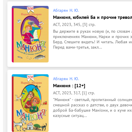
Абгарян Н. Ю.
Манюня, юбилей Ба и прочие треволн
АСТ, 2023, 345, [3] стр.
Вы держите в руках новую (и, по словам 
приключениях Манюни, Нарки и прочих з
Берд. Спешите видеть! И читать. Любая и
Перед вами-третья, закл...
Абгарян Н. Ю.
Манюня : [12+]
АСТ, 2023, 317, [1] стр.
"Манюня" - светлый, пропитанный солнце
смешной рассказ о детстве, о двух девоч
доброй Ба-бабушке Маніони, и о куче их
казусные ситуац...