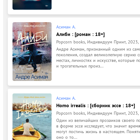
Асиман А.
Алиби : [роман : 18+]
Popcorn books, Индивидуум Принт, 2023, 2
Андре Асиман, признанный одним из самы
поколения, создал великолепную серию с
местах, личностях и искусстве, которые п
и трогательных произ...
Асиман А.
Homo irrealis : [сборник эссе : 18+]
Popcorn books, Индивидуум Принт, 2023, 2
Один из величайших прозаиков своего пок
в форме эссе исследует, что значит врем
могут постичь жизнь в настоящем. Понят
оно о то...