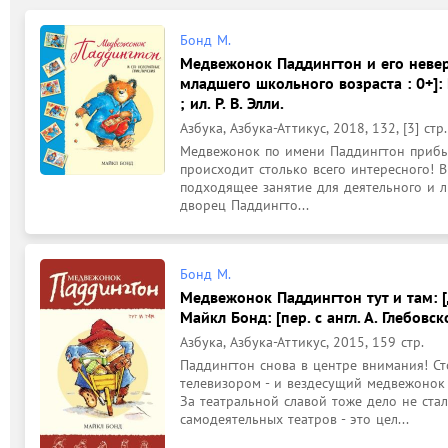
Бонд М.
Медвежонок Паддингтон и его невер
младшего школьного возраста : 0+]: М
; ил. Р. В. Элли.
Азбука, Азбука-Аттикус, 2018, 132, [3] стр.
Медвежонок по имени Паддингтон прибыл 
происходит столько всего интересного! В
подходящее занятие для деятельного и л
дворец Паддингто...
Бонд М.
Медвежонок Паддингтон тут и там: [
Майкл Бонд: [пер. с англ. А. Глебовс
Азбука, Азбука-Аттикус, 2015, 159 стр.
Паддингтон снова в центре внимания! Ст
телевизором - и вездесущий медвежонок 
За театральной славой тоже дело не стал
самодеятельных театров - это цел...