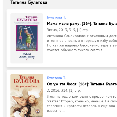
Татьяна Булатова
Булатова Т.
Мама мыла раму: [16+]: Татьяна Була
Эксмо, 2013, 315, [1] стр.
Антонина Самохвалова с отчаянным дост
и коня остановит, и в горящую избу войде
Но как же надоело бесконечно тереть эту
хочется обычного тихого счастья....
Булатова Т.
Ох уж эта Люся: [16+]: Татьяна Булат
Э, 2016, 314, [1] стр.
Люся из тех, о ком одни с презрением гов
"святая". Вторых, конечно, меньше. На са
терпения и кротости человек. А еще она —
известно...