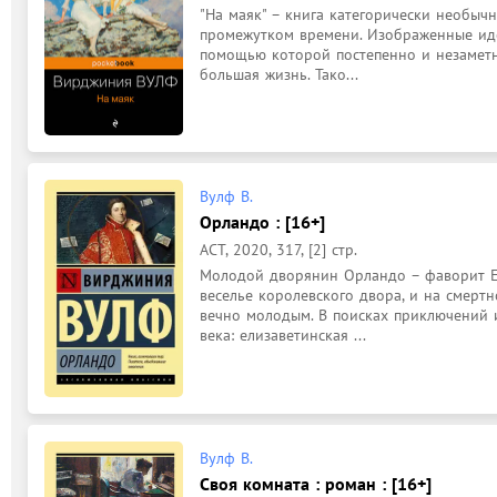
"На маяк" – книга категорически необычн
промежутком времени. Изображенные идеи
помощью которой постепенно и незаметн
большая жизнь. Тако...
Вулф В.
Орландо : [16+]
АСТ, 2020, 317, [2] стр.
Молодой дворянин Орландо – фаворит Ел
веселье королевского двора, и на смертн
вечно молодым. В поисках приключений и
века: елизаветинская ...
Вулф В.
Своя комната : роман : [16+]