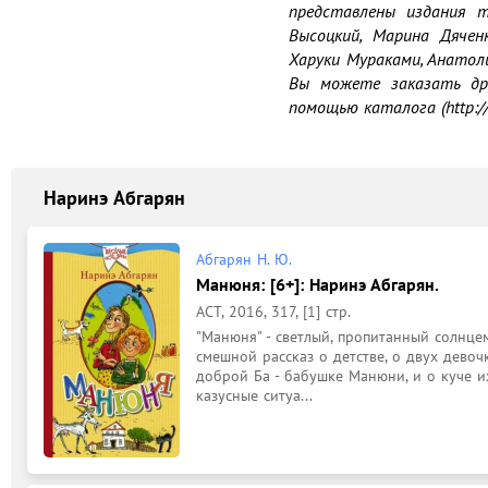
представлены издания т
Высоцкий, Марина Дяченк
Харуки Мураками, Анатолий
Вы можете заказать др
помощью каталога (http://web
Наринэ Абгарян
Абгарян Н. Ю.
Манюня: [6+]: Наринэ Абгарян.
АСТ, 2016, 317, [1] стр.
"Манюня" - светлый, пропитанный солнце
смешной рассказ о детстве, о двух девоч
доброй Ба - бабушке Манюни, и о куче и
казусные ситуа...