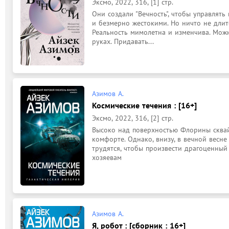
Эксмо, 2022, 316, [1] стр.
Они создали "Вечность", чтобы управлять
и безмерно жестокими. Но ничто не длитс
Реальность мимолетна и изменчива. Можн
руках. Придавать...
Азимов А.
Космические течения : [16+]
Эксмо, 2022, 316, [2] стр.
Высоко над поверхностью Флорины сквай
комфорте. Однако, внизу, в вечной весн
трудятся, чтобы произвести драгоценный
хозяевам
Азимов А.
Я, робот : [сборник : 16+]