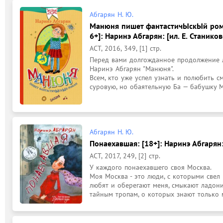
Абгарян Н. Ю.
Манюня пишет фантастичЫскЫй роман
6+]: Наринэ Абгарян: [ил. Е. Стаников
АСТ, 2016, 349, [1] стр.
Перед вами долгожданное продолжение л
Наринэ Абгарян "Манюня".

Всем, кто уже успел узнать и полюбить 
суровую, но обаятельную Ба — бабушку М
Абгарян Н. Ю.
Понаехавшая: [18+]: Наринэ Абгарян: 
АСТ, 2017, 249, [2] стр.
У каждого понаехавшего своя Москва.

Моя Москва - это люди, с которыми свел
любят и оберегают меня, смыкают ладони 
тайным тропам, о которых знают только м