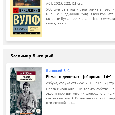
АСТ, 2023, 222, [1] стр.
500 фунтов в год и своя комната - это г
мнению Вирджинии Вулф. "Своя комната" -
которые Вулф прочитала в Ньюнхэм-колле
колледжах К...
Владимир Высоцкий
Высоцкий В. С.
Роман о девочках : [сборник : 16+]
Азбука, Азбука-Аттикус, 2015, 313, [2] стр.
Проза Высоцкого – не только собственно
экзотичное для многих словосочетание. «
как назвал его А. Вознесенский, в общеп
неизменной гит...