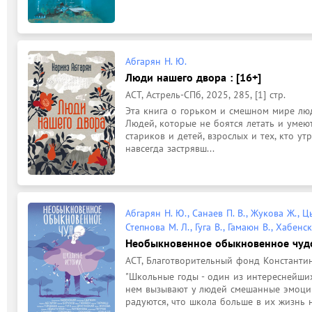
Абгарян Н. Ю.
Люди нашего двора : [16+]
АСТ, Астрель-СПб, 2025, 285, [1] стр.
Эта книга о горьком и смешном мире люде
Людей, которые не боятся летать и умеют
стариков и детей, взрослых и тех, кто утр
навсегда застрявш...
Абгарян Н. Ю., Санаев П. В., Жукова Ж., Ц
Степнова М. Л., Гуга В., Гамаюн В., Хабенс
Необыкновенное обыкновенное чудо.
АСТ, Благотворительный фонд Константин
"Школьные годы - один из интереснейши
нем вызывают у людей смешанные эмоции:
радуются, что школа больше в их жизнь 