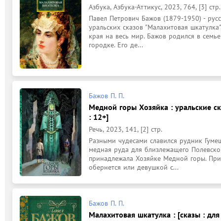
Азбука, Азбука-Аттикус, 2023, 764, [3] стр.
Павел Петрович Бажов (1879-1950) - русс
уральских сказов "Малахитовая шкатулка
края на весь мир. Бажов родился в семь
городке. Его де...
Бажов П. П.
Медной горы Хозяйка : уральские ск
: 12+]
Речь, 2023, 141, [2] стр.
Разными чудесами славился рудник Гумешк
медная руда для близлежащего Полевского
принадлежала Хозяйке Медной горы. Прин
обернется или девушкой с...
Бажов П. П.
Малахитовая шкатулка : [сказы : для