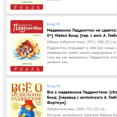
Бонд М.
Медвежонок Паддингтон не сдается:
0+]: Майкл Бонд: [пер. с англ. А. Гле
Азбука, Азбука-Аттикус, 2015, 188, [2] стр.
Паддингтон открывает в себе всё новые и
медвежонок умеет чинить водопровод и н
тому же, как выяснилось, Паддингтон отли
заменит кин...
Бонд М.
Все о медвежонке Паддингтоне: [сбор
Бонд: [перевод с английского А. Глеб
Фортнум].
Азбука-классика, 2009, 555, [2] стр.
Истории английского писателя Майкла Б