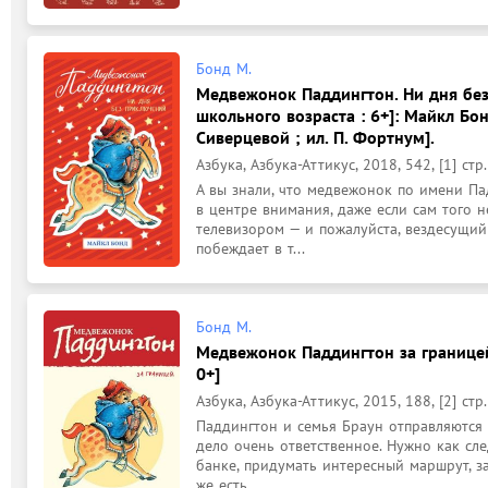
Бонд М.
Медвежонок Паддингтон. Ни дня без
школьного возраста : 6+]: Майкл Бонд:
Сиверцевой ; ил. П. Фортнум].
Азбука, Азбука-Аттикус, 2018, 542, [1] стр.
А вы знали, что медвежонок по имени Па
в центре внимания, даже если сам того н
телевизором — и пожалуйста, вездесущи
побеждает в т...
Бонд М.
Медвежонок Паддингтон за границей
0+]
Азбука, Азбука-Аттикус, 2015, 188, [2] стр.
Паддингтон и семья Браун отправляются 
дело очень ответственное. Нужно как след
банке, придумать интересный маршрут, з
же есть...