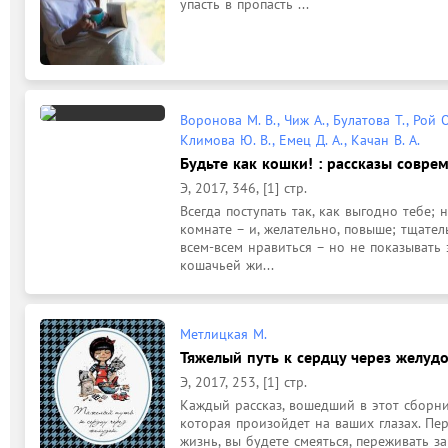
упасть в пропасть ...
Воронова М. В., Чиж А., Булатова Т., Рой О
Климова Ю. В., Емец Д. А., Качан В. А.
Будьте как кошки! : рассказы совре
Э, 2017, 346, [1] стр.
Всегда поступать так, как выгодно тебе;
комнате – и, желательно, повыше; тщате
всем-всем нравиться – но не показывать э
кошачьей жи...
Метлицкая М.
Тяжелый путь к сердцу через желудок
Э, 2017, 253, [1] стр.
Каждый рассказ, вошедший в этот сборник
которая произойдет на ваших глазах. Пер
жизнь, вы будете смеяться, переживать за