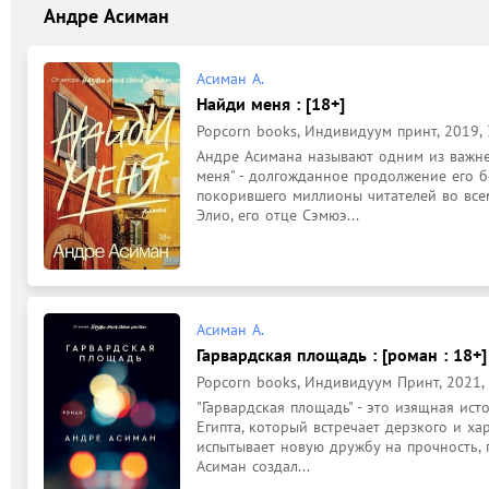
Андре Асиман
Асиман А.
Найди меня : [18+]
Popcorn books, Индивидуум принт, 2019, 
Андре Асимана называют одним из важне
меня" - долгожданное продолжение его б
покорившего миллионы читателей во всем 
Элио, его отце Сэмюэ...
Асиман А.
Гарвардская площадь : [роман : 18+]
Popcorn books, Индивидуум Принт, 2021, 2
"Гарвардская площадь" - это изящная ист
Египта, который встречает дерзкого и ха
испытывает новую дружбу на прочность, 
Асиман создал...