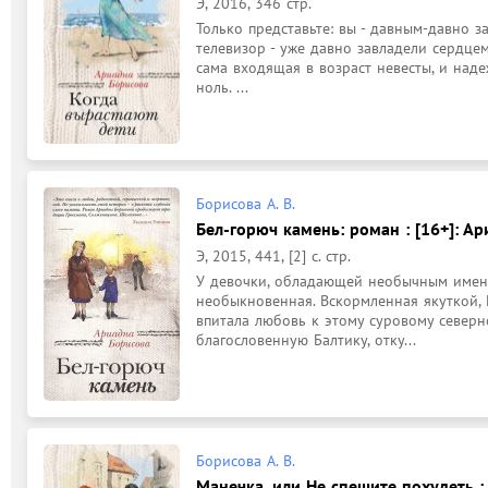
Э, 2016, 346 стр.
Только представьте: вы - давным-давно з
телевизор - уже давно завладели сердцем
сама входящая в возраст невесты, и над
ноль. ...
Борисова А. В.
Бел-горюч камень: роман : [16+]: А
Э, 2015, 441, [2] с. стр.
У девочки, обладающей необычным именем
необыкновенная. Вскормленная якуткой, 
впитала любовь к этому суровому северн
благословенную Балтику, отку...
Борисова А. В.
Манечка, или Не спешите похудеть : 