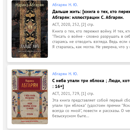
Абгарян Н. Ю.
Дальше жить: [книга о тех, кто переж
Абгарян: иллюстрации С. Абгарян.
АСТ, 2020, 252, [2] стр.
Книга о тех, кто пережил войну. И тех, кто
"Писать о войне - словно разрушать в себ
стараясь не отводить взгляда. Ведь если 
Я старалась, как могла. Не уверена, что у 
Абгарян Н. Ю.
С неба упали три яблока ; Люди, кот
: 16+]
АСТ, 2021, 729, [1] стр.
Эта книга представляет собой первый сб
упали три яблока" (удостоен премии "Ясна
всегда со мной", повести и рассказы. О ч
безыскусном быте...