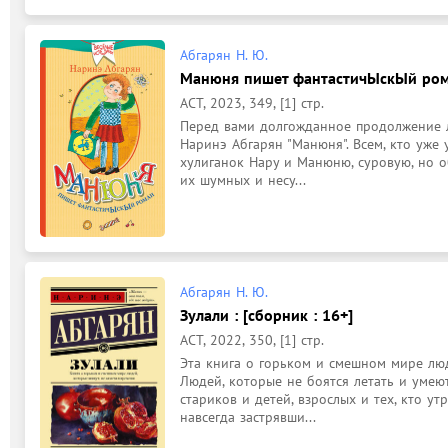
Абгарян Н. Ю.
Манюня пишет фантастичЫскЫй рома
АСТ, 2023, 349, [1] стр.
Перед вами долгожданное продолжение лу
Наринэ Абгарян "Манюня". Всем, кто уже
хулиганок Нару и Манюню, суровую, но о
их шумных и несу...
Абгарян Н. Ю.
Зулали : [сборник : 16+]
АСТ, 2022, 350, [1] стр.
Эта книга о горьком и смешном мире люд
Людей, которые не боятся летать и умеют
стариков и детей, взрослых и тех, кто утр
навсегда застрявши...