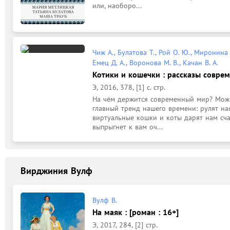
или, наоборо...
Чиж А., Булатова Т., Рой О. Ю., Миронина Н
Емец Д. А., Воронова М. В., Качан В. А.
Котики и кошечки : рассказы соврем
Э, 2016, 378, [1] с. стр.
На чём держится современный мир? Можно
главный тренд нашего времени: рулят на
виртуальные кошки и коты дарят нам счас
выпрыгнет к вам оч...
Вирджиния Вулф
Вулф В.
На маяк : [роман : 16+]
Э, 2017, 284, [2] стр.