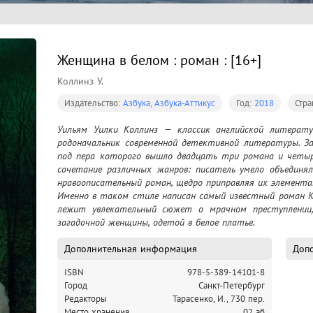
Женщина в белом : роман : [16+]
Коллинз У.
Издательство:
Азбука, Азбука-Аттикус
Год:
2018
Стра
Уильям Уилки Коллинз — классик английской литерату
родоначальник современной детективной литературы. Зал
под пера которого вышло двадцать три романа и четыре
сочетание различных жанров: писатель умело объединял
нравоописательный роман, щедро приправляя их элементам
Именно в таком стиле написан самый известный роман Ко
лежит увлекательный сюжет о мрачном преступлении,
загадочной женщины, одетой в белое платье.
Дополнительная информация
Допо
ISBN
978-5-389-14101-8
Город
Санкт-Петербург
Редакторы
Тарасенко, И., 730 пер.
Место хранения
02 аб