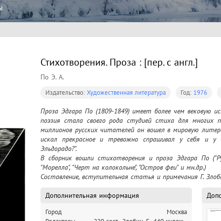
ы
Стихотворения. Проза : [пер. с англ.]
По Э. А.
Издательство:
Художественная литература
Год:
1976
Проза Эдгара По (1809-1849) имеет более чем вековую ис
поэзия стала своего рода студией стиха для многих по
миллионов русских читателей он вошел в мировую литер
искал прекрасное и тревожно спрашивал у себя и у д
Эльдорадо?".

В сборник вошли стихотворения и проза Эдгара По ("Руко
"Морелла", "Черт на колокольне", "Остров феи" и мн.др.)

Составление, вступительная статья и примечания Г. Злоби
Перевод с английского М. Беккер, В. Рогова, И. Гуровой, И. 
Дополнительная информация
Доп
Город
Москва