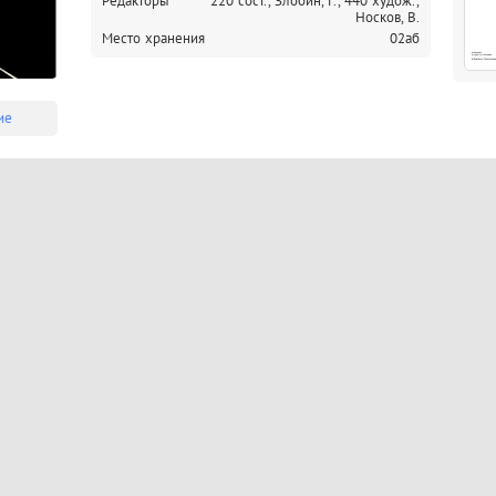
Редакторы
220 сост., Злобин, Г.,
440 худож.,
Носков, В.
Место хранения
02аб
ие